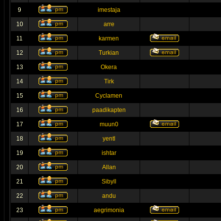
9
imestaja
10
arre
11
karmen
12
Turkian
13
Okera
14
Tirk
15
Cyclamen
16
paadikapten
17
muun0
18
yentl
19
ishtar
20
Allan
21
Sibyll
22
andu
23
aegrimonia