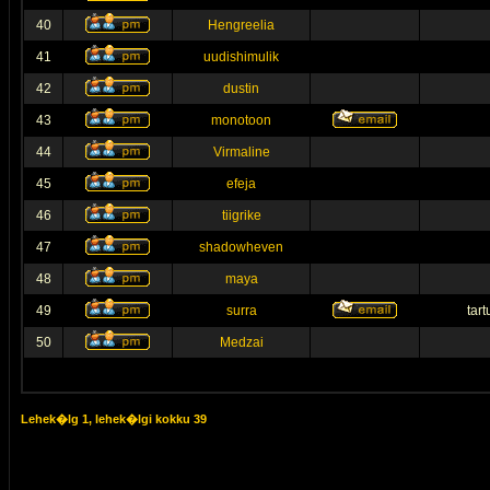
40
Hengreelia
41
uudishimulik
42
dustin
43
monotoon
44
Virmaline
45
efeja
46
tiigrike
47
shadowheven
48
maya
49
surra
tar
50
Medzai
Lehek�lg
1
, lehek�lgi kokku
39