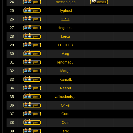
24
metshaldjas
25
flyghost
26
11:11
27
Hegreelia
28
kerca
29
LUCIFER
30
Varg
31
lendmadu
32
Marge
33
Karnalk
34
Neebu
35
vaikusteotsija
36
Onkel
37
Guru
38
Odin
39
erik