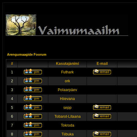
Arengumaagide Foorum
#
Kasutajanimi
E-mail
1
Futhark
2
ork
3
Polaarpäev
4
Hiievana
5
sepp
6
Tobarot-Litaana
7
Tokroda
8
Tiibuka