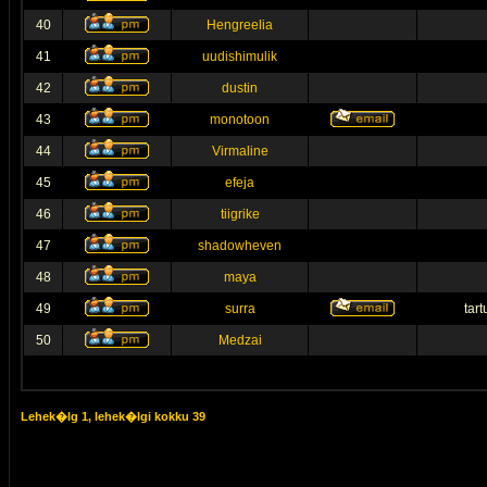
40
Hengreelia
41
uudishimulik
42
dustin
43
monotoon
44
Virmaline
45
efeja
46
tiigrike
47
shadowheven
48
maya
49
surra
tar
50
Medzai
Lehek�lg
1
, lehek�lgi kokku
39