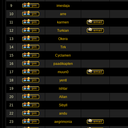
9
imestaja
10
arre
11
karmen
12
Turkian
13
Okera
14
Tirk
15
Cyclamen
16
paadikapten
17
muun0
18
yentl
19
ishtar
20
Allan
21
Sibyll
22
andu
23
aegrimonia