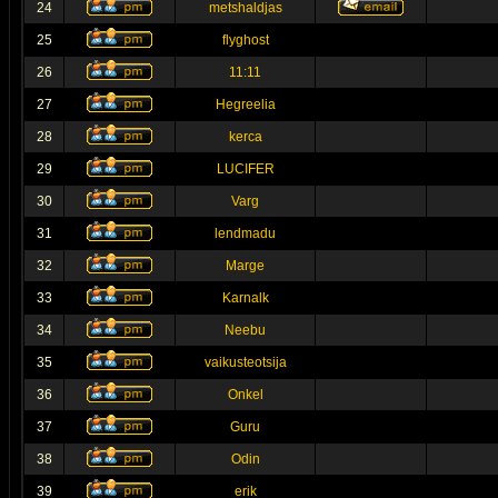
24
metshaldjas
25
flyghost
26
11:11
27
Hegreelia
28
kerca
29
LUCIFER
30
Varg
31
lendmadu
32
Marge
33
Karnalk
34
Neebu
35
vaikusteotsija
36
Onkel
37
Guru
38
Odin
39
erik