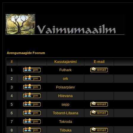
Arengumaagide Foorum
#
Kasutajanimi
E-mail
1
Futhark
2
ork
3
Polaarpäev
4
Hiievana
5
sepp
6
Tobarot-Litaana
7
Tokroda
8
Tiibuka