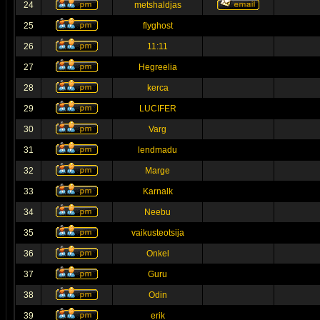
24
metshaldjas
25
flyghost
26
11:11
27
Hegreelia
28
kerca
29
LUCIFER
30
Varg
31
lendmadu
32
Marge
33
Karnalk
34
Neebu
35
vaikusteotsija
36
Onkel
37
Guru
38
Odin
39
erik