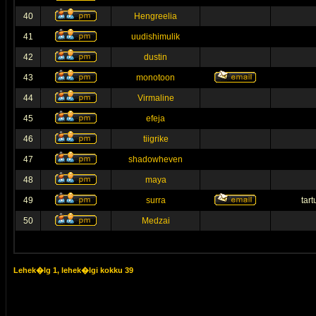
40
Hengreelia
41
uudishimulik
42
dustin
43
monotoon
44
Virmaline
45
efeja
46
tiigrike
47
shadowheven
48
maya
49
surra
tar
50
Medzai
Lehek�lg
1
, lehek�lgi kokku
39