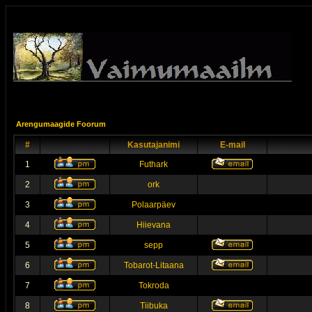
Arengumaagide Foorum
#
Kasutajanimi
E-mail
1
Futhark
2
ork
3
Polaarpäev
4
Hiievana
5
sepp
6
Tobarot-Litaana
7
Tokroda
8
Tiibuka