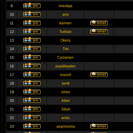
9
imestaja
10
arre
11
karmen
12
Turkian
13
Okera
14
Tirk
15
Cyclamen
16
paadikapten
17
muun0
18
yentl
19
ishtar
20
Allan
21
Sibyll
22
andu
23
aegrimonia