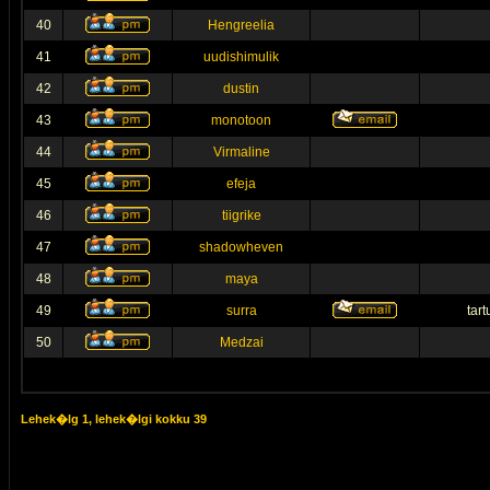
40
Hengreelia
41
uudishimulik
42
dustin
43
monotoon
44
Virmaline
45
efeja
46
tiigrike
47
shadowheven
48
maya
49
surra
tar
50
Medzai
Lehek�lg
1
, lehek�lgi kokku
39