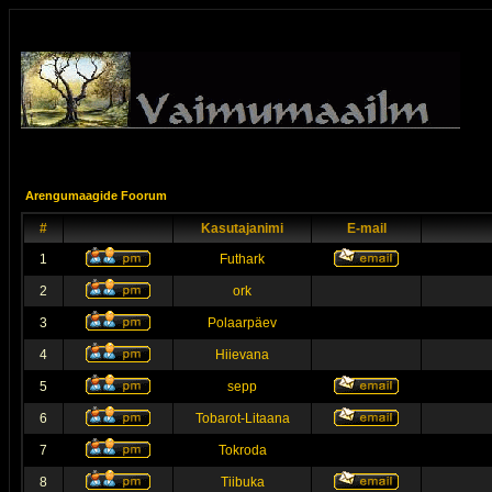
Arengumaagide Foorum
#
Kasutajanimi
E-mail
1
Futhark
2
ork
3
Polaarpäev
4
Hiievana
5
sepp
6
Tobarot-Litaana
7
Tokroda
8
Tiibuka