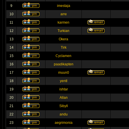
9
imestaja
10
arre
11
karmen
12
Turkian
13
Okera
14
Tirk
15
Cyclamen
16
paadikapten
17
muun0
18
yentl
19
ishtar
20
Allan
21
Sibyll
22
andu
23
aegrimonia