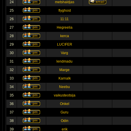
24
metshaldjas
25
flyghost
26
11:11
27
Hegreelia
28
kerca
29
LUCIFER
30
Varg
31
lendmadu
32
Marge
33
Karnalk
34
Neebu
35
vaikusteotsija
36
Onkel
37
Guru
38
Odin
39
erik