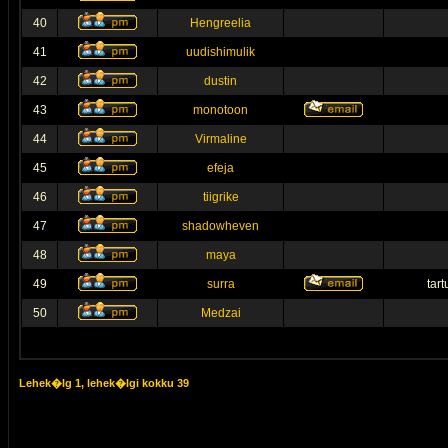
40
Hengreelia
41
uudishimulik
42
dustin
43
monotoon
44
Virmaline
45
efeja
46
tiigrike
47
shadowheven
48
maya
49
surra
tar
50
Medzai
Lehek�lg
1
, lehek�lgi kokku
39