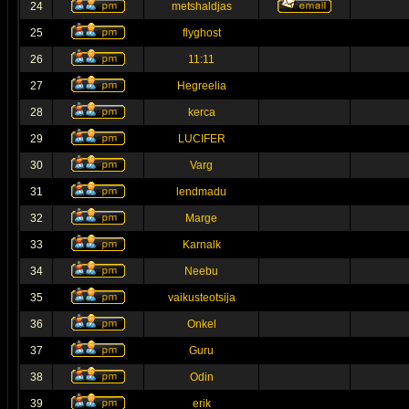
24
metshaldjas
25
flyghost
26
11:11
27
Hegreelia
28
kerca
29
LUCIFER
30
Varg
31
lendmadu
32
Marge
33
Karnalk
34
Neebu
35
vaikusteotsija
36
Onkel
37
Guru
38
Odin
39
erik