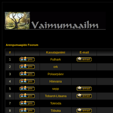
Arengumaagide Foorum
#
Kasutajanimi
E-mail
1
Futhark
2
ork
3
Polaarpäev
4
Hiievana
5
sepp
6
Tobarot-Litaana
7
Tokroda
8
Tiibuka