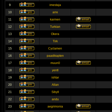
9
imestaja
10
arre
11
karmen
12
Turkian
13
Okera
14
Tirk
15
Cyclamen
16
paadikapten
17
muun0
18
yentl
19
ishtar
20
Allan
21
Sibyll
22
andu
23
aegrimonia