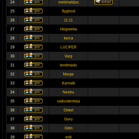
24
metshaldjas
25
flyghost
26
11:11
27
Hegreelia
28
kerca
29
LUCIFER
30
Varg
31
lendmadu
32
Marge
33
Karnalk
34
Neebu
35
vaikusteotsija
36
Onkel
37
Guru
38
Odin
39
erik