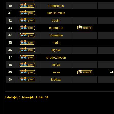
40
Hengreelia
41
uudishimulik
42
dustin
43
monotoon
44
Virmaline
45
efeja
46
tiigrike
47
shadowheven
48
maya
49
surra
tar
50
Medzai
Lehek�lg
1
, lehek�lgi kokku
39