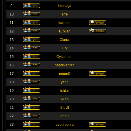
9
imestaja
10
arre
11
karmen
12
Turkian
13
Okera
14
Tirk
15
Cyclamen
16
paadikapten
17
muun0
18
yentl
19
ishtar
20
Allan
21
Sibyll
22
andu
23
aegrimonia