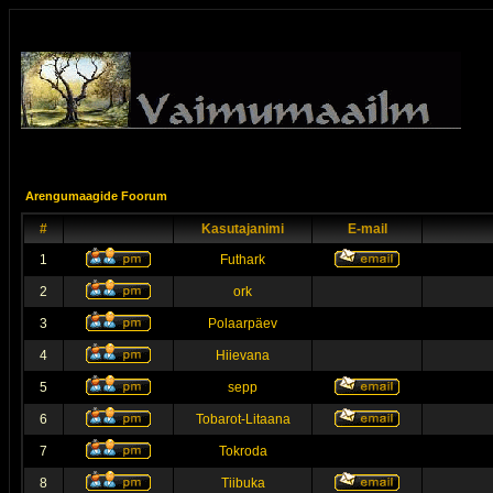
Arengumaagide Foorum
#
Kasutajanimi
E-mail
1
Futhark
2
ork
3
Polaarpäev
4
Hiievana
5
sepp
6
Tobarot-Litaana
7
Tokroda
8
Tiibuka