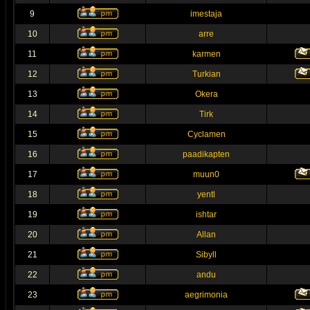
9
imestaja
10
arre
11
karmen
12
Turkian
13
Okera
14
Tirk
15
Cyclamen
16
paadikapten
17
muun0
18
yentl
19
ishtar
20
Allan
21
Sibyll
22
andu
23
aegrimonia