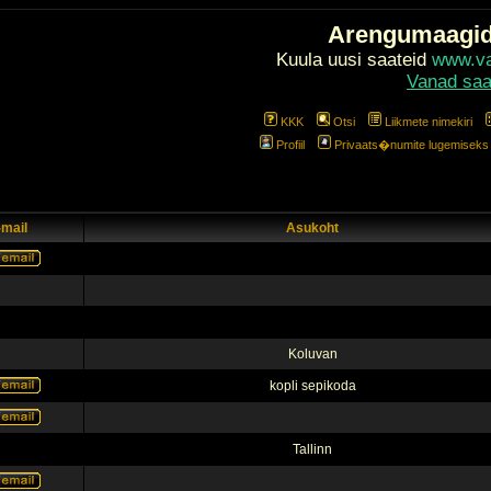
Arengumaagi
Kuula uusi saateid
www.val
Vanad saa
KKK
Otsi
Liikmete nimekiri
Profiil
Privaats�numite lugemiseks l
-mail
Asukoht
Koluvan
kopli sepikoda
Tallinn