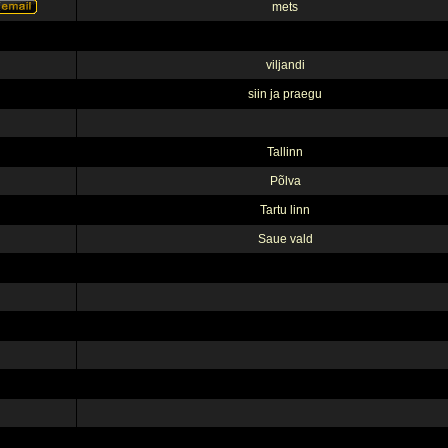
mets
viljandi
siin ja praegu
Tallinn
Põlva
Tartu linn
Saue vald