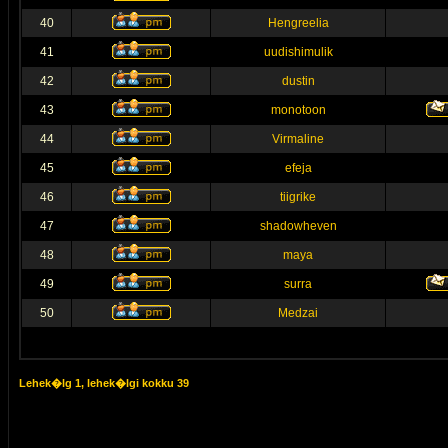
40
Hengreelia
41
uudishimulik
42
dustin
43
monotoon
44
Virmaline
45
efeja
46
tiigrike
47
shadowheven
48
maya
49
surra
50
Medzai
Lehek�lg
1
, lehek�lgi kokku
39