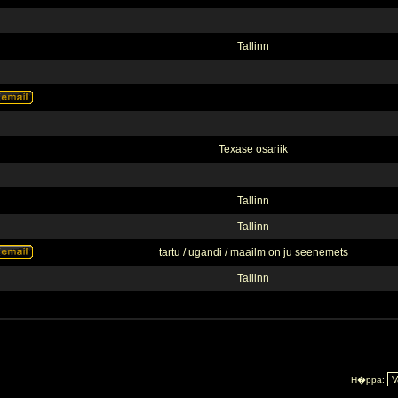
Tallinn
Texase osariik
Tallinn
Tallinn
tartu / ugandi / maailm on ju seenemets
Tallinn
H�ppa: