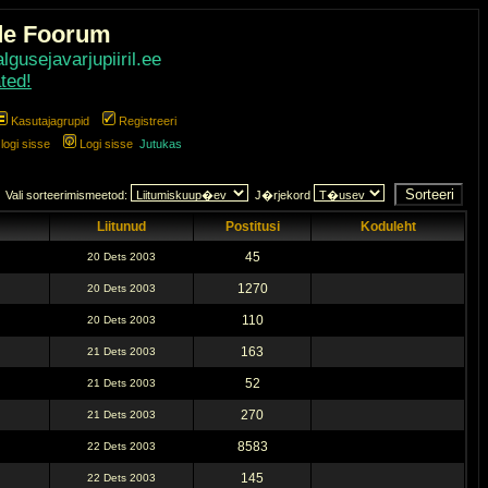
de Foorum
gusejavarjupiiril.ee
ted!
Kasutajagrupid
Registreeri
ogi sisse
Logi sisse
Jutukas
Vali sorteerimismeetod:
J�rjekord
Liitunud
Postitusi
Koduleht
45
20 Dets 2003
1270
20 Dets 2003
110
20 Dets 2003
163
21 Dets 2003
52
21 Dets 2003
270
21 Dets 2003
8583
22 Dets 2003
145
22 Dets 2003