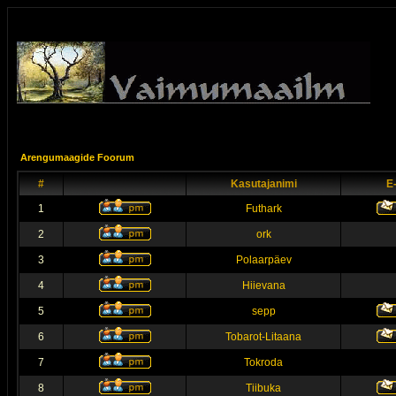
Arengumaagide Foorum
#
Kasutajanimi
E
1
Futhark
2
ork
3
Polaarpäev
4
Hiievana
5
sepp
6
Tobarot-Litaana
7
Tokroda
8
Tiibuka