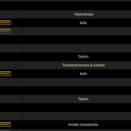
Viljandimaa
tartu
Tallinn
Totaalselt perses ja karidel
tartu
Tallinn
emake maarjamaa