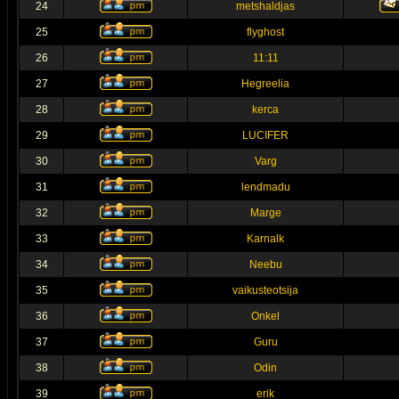
24
metshaldjas
25
flyghost
26
11:11
27
Hegreelia
28
kerca
29
LUCIFER
30
Varg
31
lendmadu
32
Marge
33
Karnalk
34
Neebu
35
vaikusteotsija
36
Onkel
37
Guru
38
Odin
39
erik