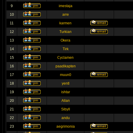
9
imestaja
10
arre
11
karmen
12
Turkian
13
Okera
14
Tirk
15
Cyclamen
16
paadikapten
17
muun0
18
yentl
19
ishtar
20
Allan
21
Sibyll
22
andu
23
aegrimonia