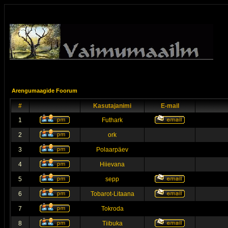
Arengumaagide Foorum
#
Kasutajanimi
E-mail
1
Futhark
2
ork
3
Polaarpäev
4
Hiievana
5
sepp
6
Tobarot-Litaana
7
Tokroda
8
Tiibuka