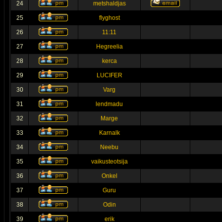
24
metshaldjas
25
flyghost
26
11:11
27
Hegreelia
28
kerca
29
LUCIFER
30
Varg
31
lendmadu
32
Marge
33
Karnalk
34
Neebu
35
vaikusteotsija
36
Onkel
37
Guru
38
Odin
39
erik