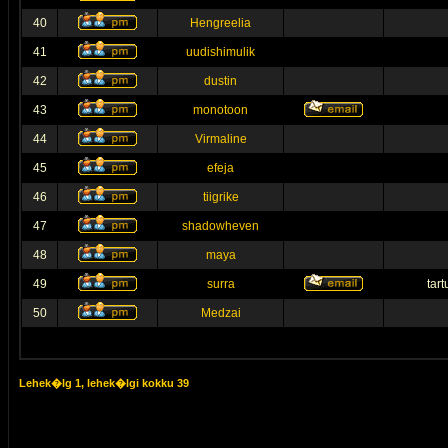
40
Hengreelia
41
uudishimulik
42
dustin
43
monotoon
44
Virmaline
45
efeja
46
tiigrike
47
shadowheven
48
maya
49
surra
tar
50
Medzai
Lehek�lg
1
, lehek�lgi kokku
39