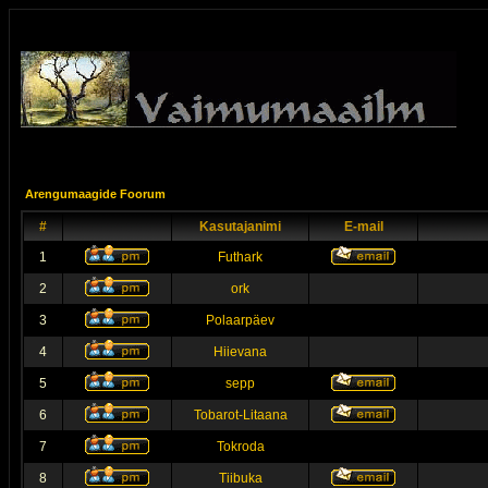
Arengumaagide Foorum
#
Kasutajanimi
E-mail
1
Futhark
2
ork
3
Polaarpäev
4
Hiievana
5
sepp
6
Tobarot-Litaana
7
Tokroda
8
Tiibuka