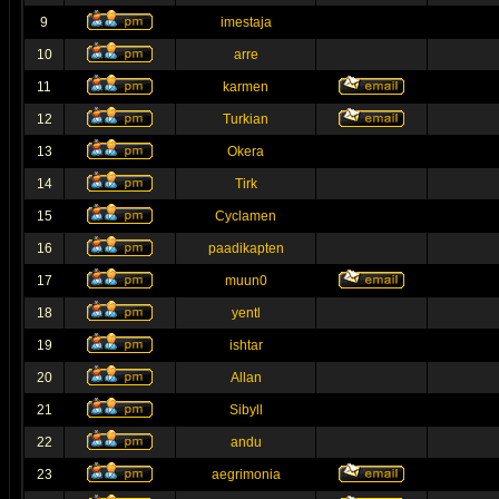
9
imestaja
10
arre
11
karmen
12
Turkian
13
Okera
14
Tirk
15
Cyclamen
16
paadikapten
17
muun0
18
yentl
19
ishtar
20
Allan
21
Sibyll
22
andu
23
aegrimonia