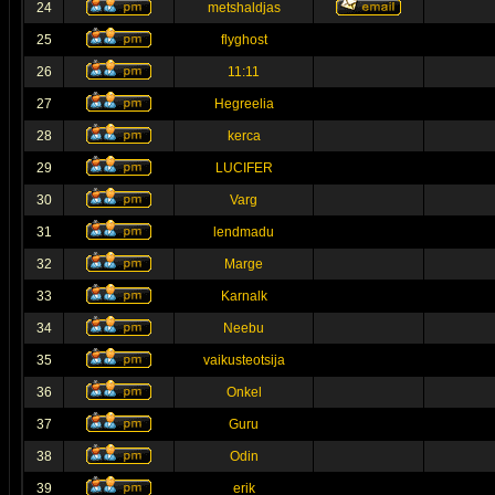
24
metshaldjas
25
flyghost
26
11:11
27
Hegreelia
28
kerca
29
LUCIFER
30
Varg
31
lendmadu
32
Marge
33
Karnalk
34
Neebu
35
vaikusteotsija
36
Onkel
37
Guru
38
Odin
39
erik