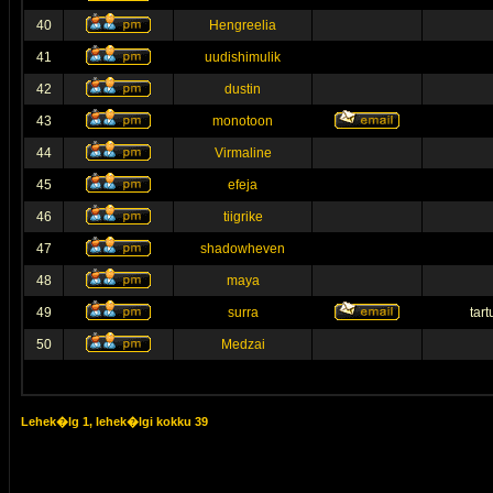
40
Hengreelia
41
uudishimulik
42
dustin
43
monotoon
44
Virmaline
45
efeja
46
tiigrike
47
shadowheven
48
maya
49
surra
tar
50
Medzai
Lehek�lg
1
, lehek�lgi kokku
39