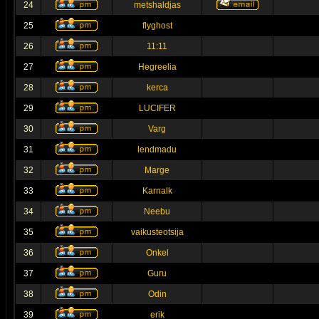
24
metshaldjas
25
flyghost
26
11:11
27
Hegreelia
28
kerca
29
LUCIFER
30
Varg
31
lendmadu
32
Marge
33
Karnalk
34
Neebu
35
vaikusteotsija
36
Onkel
37
Guru
38
Odin
39
erik