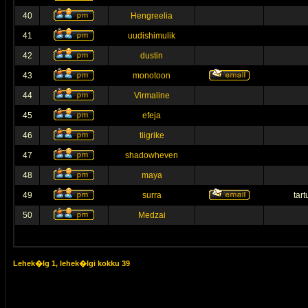
40
Hengreelia
41
uudishimulik
42
dustin
43
monotoon
44
Virmaline
45
efeja
46
tiigrike
47
shadowheven
48
maya
49
surra
tar
50
Medzai
Lehek�lg
1
, lehek�lgi kokku
39