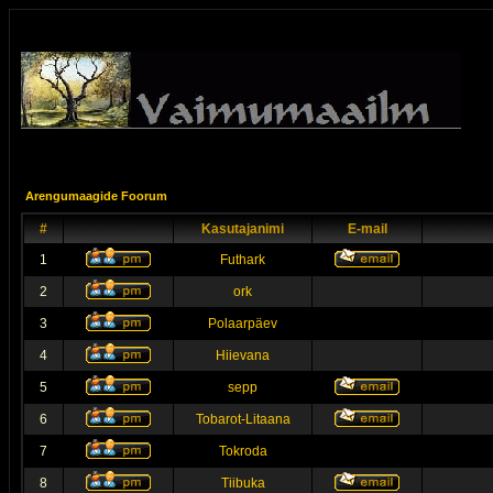
Arengumaagide Foorum
#
Kasutajanimi
E-mail
1
Futhark
2
ork
3
Polaarpäev
4
Hiievana
5
sepp
6
Tobarot-Litaana
7
Tokroda
8
Tiibuka