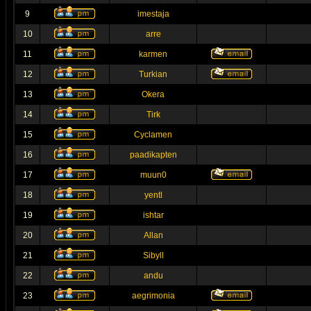
9
imestaja
10
arre
11
karmen
12
Turkian
13
Okera
14
Tirk
15
Cyclamen
16
paadikapten
17
muun0
18
yentl
19
ishtar
20
Allan
21
Sibyll
22
andu
23
aegrimonia