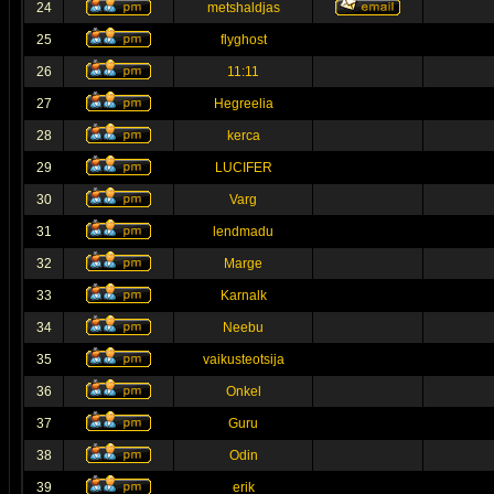
24
metshaldjas
25
flyghost
26
11:11
27
Hegreelia
28
kerca
29
LUCIFER
30
Varg
31
lendmadu
32
Marge
33
Karnalk
34
Neebu
35
vaikusteotsija
36
Onkel
37
Guru
38
Odin
39
erik