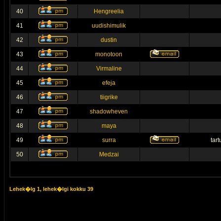
40
Hengreelia
41
uudishimulik
42
dustin
43
monotoon
44
Virmaline
45
efeja
46
tiigrike
47
shadowheven
48
maya
49
surra
tar
50
Medzai
Lehek�lg
1
, lehek�lgi kokku
39