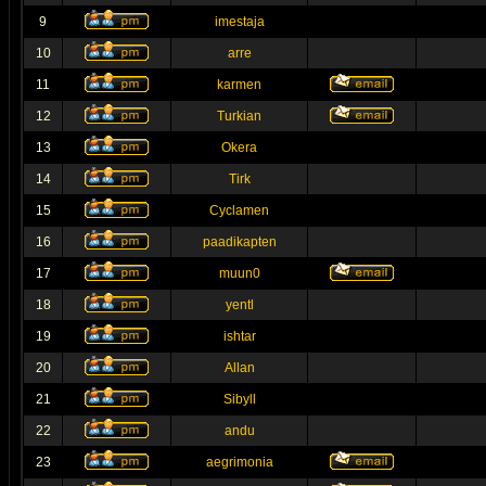
9
imestaja
10
arre
11
karmen
12
Turkian
13
Okera
14
Tirk
15
Cyclamen
16
paadikapten
17
muun0
18
yentl
19
ishtar
20
Allan
21
Sibyll
22
andu
23
aegrimonia