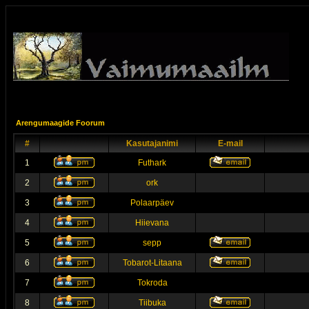
Arengumaagide Foorum
#
Kasutajanimi
E-mail
1
Futhark
2
ork
3
Polaarpäev
4
Hiievana
5
sepp
6
Tobarot-Litaana
7
Tokroda
8
Tiibuka