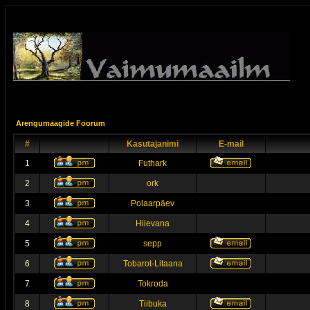
Arengumaagide Foorum
#
Kasutajanimi
E-mail
1
Futhark
2
ork
3
Polaarpäev
4
Hiievana
5
sepp
6
Tobarot-Litaana
7
Tokroda
8
Tiibuka