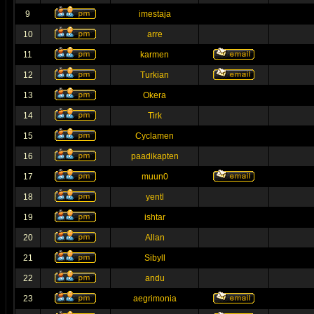
9
imestaja
10
arre
11
karmen
12
Turkian
13
Okera
14
Tirk
15
Cyclamen
16
paadikapten
17
muun0
18
yentl
19
ishtar
20
Allan
21
Sibyll
22
andu
23
aegrimonia