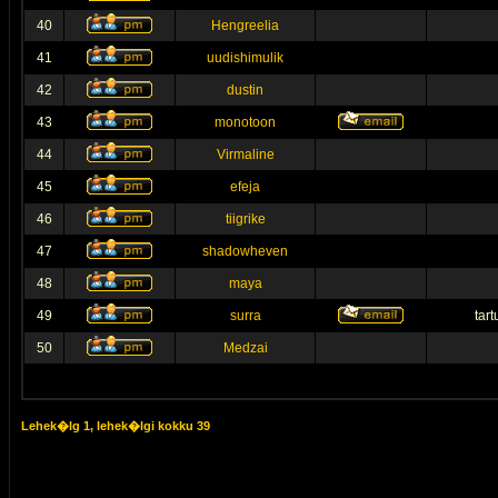
40
Hengreelia
41
uudishimulik
42
dustin
43
monotoon
44
Virmaline
45
efeja
46
tiigrike
47
shadowheven
48
maya
49
surra
tar
50
Medzai
Lehek�lg
1
, lehek�lgi kokku
39