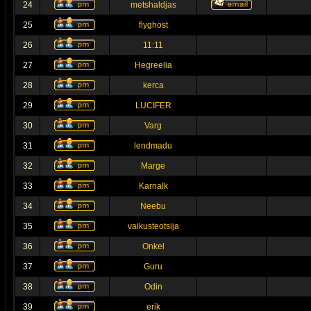
24
metshaldjas
25
flyghost
26
11:11
27
Hegreelia
28
kerca
29
LUCIFER
30
Varg
31
lendmadu
32
Marge
33
Karnalk
34
Neebu
35
vaikusteotsija
36
Onkel
37
Guru
38
Odin
39
erik