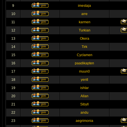
9
imestaja
10
arre
11
karmen
12
Turkian
13
Okera
14
Tirk
15
Cyclamen
16
paadikapten
17
muun0
18
yentl
19
ishtar
20
Allan
21
Sibyll
22
andu
23
aegrimonia