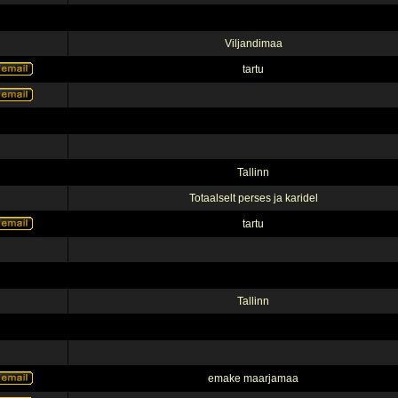
Viljandimaa
tartu
Tallinn
Totaalselt perses ja karidel
tartu
Tallinn
emake maarjamaa