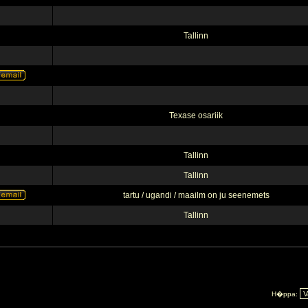
Tallinn
Texase osariik
Tallinn
Tallinn
tartu / ugandi / maailm on ju seenemets
Tallinn
H�ppa: