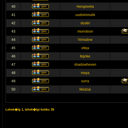
40
Hengreelia
41
uudishimulik
42
dustin
43
monotoon
44
Virmaline
45
efeja
46
tiigrike
47
shadowheven
48
maya
49
surra
50
Medzai
Lehek�lg
1
, lehek�lgi kokku
39