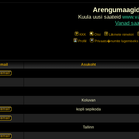
Arengumaagi
Kuula uusi saateid
www.val
Vanad saa
KKK
Otsi
Liikmete nimekiri
Profiil
Privaats�numite lugemiseks l
-mail
Asukoht
Koluvan
kopli sepikoda
Tallinn