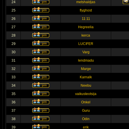
24
metshaldjas
25
flyghost
26
11:11
27
Hegreelia
28
kerca
29
LUCIFER
30
Varg
31
lendmadu
32
Marge
33
Karnalk
34
Neebu
35
vaikusteotsija
36
Onkel
37
Guru
38
Odin
39
erik