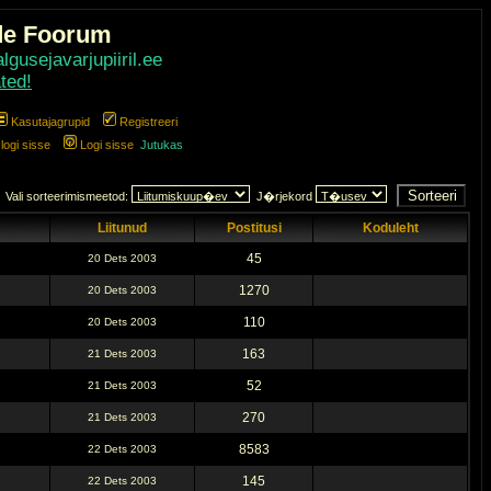
de Foorum
gusejavarjupiiril.ee
ted!
Kasutajagrupid
Registreeri
ogi sisse
Logi sisse
Jutukas
Vali sorteerimismeetod:
J�rjekord
Liitunud
Postitusi
Koduleht
45
20 Dets 2003
1270
20 Dets 2003
110
20 Dets 2003
163
21 Dets 2003
52
21 Dets 2003
270
21 Dets 2003
8583
22 Dets 2003
145
22 Dets 2003