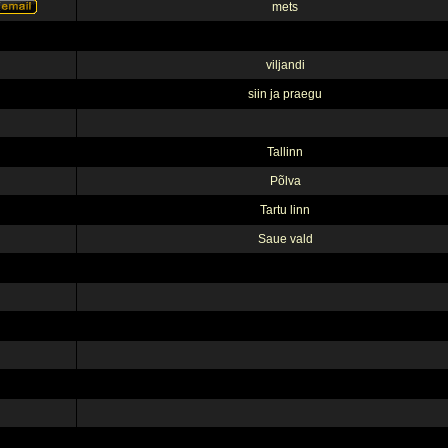
mets
viljandi
siin ja praegu
Tallinn
Põlva
Tartu linn
Saue vald