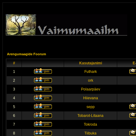
Arengumaagide Foorum
#
Kasutajanimi
E
1
Futhark
2
ork
3
Polaarpäev
4
Hiievana
5
sepp
6
Tobarot-Litaana
7
Tokroda
8
Tiibuka