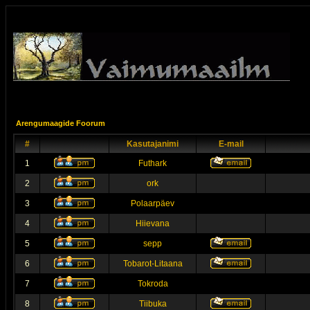
Arengumaagide Foorum
#
Kasutajanimi
E-mail
1
Futhark
2
ork
3
Polaarpäev
4
Hiievana
5
sepp
6
Tobarot-Litaana
7
Tokroda
8
Tiibuka