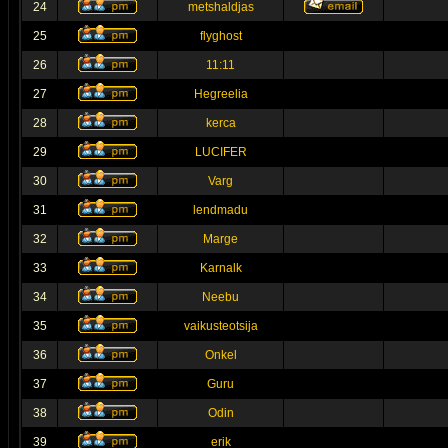
24
metshaldjas
25
flyghost
26
11:11
27
Hegreelia
28
kerca
29
LUCIFER
30
Varg
31
lendmadu
32
Marge
33
Karnalk
34
Neebu
35
vaikusteotsija
36
Onkel
37
Guru
38
Odin
39
erik