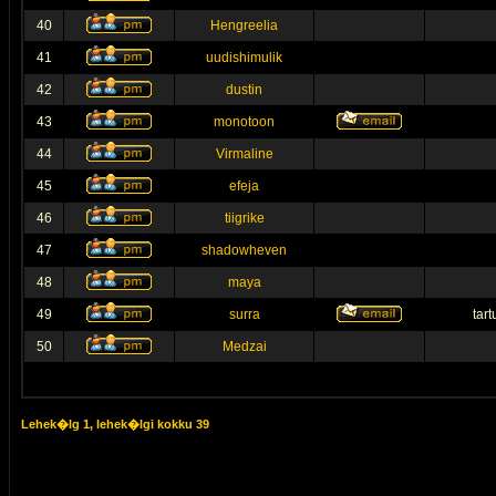
40
Hengreelia
41
uudishimulik
42
dustin
43
monotoon
44
Virmaline
45
efeja
46
tiigrike
47
shadowheven
48
maya
49
surra
tar
50
Medzai
Lehek�lg
1
, lehek�lgi kokku
39