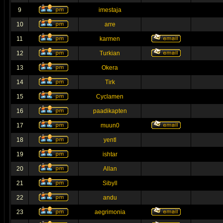
9
imestaja
10
arre
11
karmen
12
Turkian
13
Okera
14
Tirk
15
Cyclamen
16
paadikapten
17
muun0
18
yentl
19
ishtar
20
Allan
21
Sibyll
22
andu
23
aegrimonia