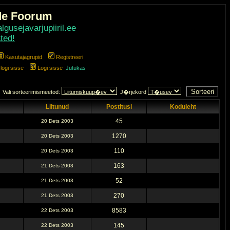
de Foorum
gusejavarjupiiril.ee
ted!
Kasutajagrupid
Registreeri
ogi sisse
Logi sisse
Jutukas
Vali sorteerimismeetod:
J�rjekord
Liitunud
Postitusi
Koduleht
45
20 Dets 2003
1270
20 Dets 2003
110
20 Dets 2003
163
21 Dets 2003
52
21 Dets 2003
270
21 Dets 2003
8583
22 Dets 2003
145
22 Dets 2003