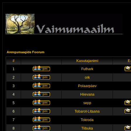
Arengumaagide Foorum
#
Kasutajanimi
E
1
Futhark
2
ork
3
Polaarpäev
4
Hiievana
5
sepp
6
Tobarot-Litaana
7
Tokroda
8
Tiibuka