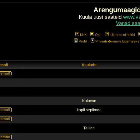
Arengumaagi
Kuula uusi saateid
www.val
Vanad saa
KKK
Otsi
Liikmete nimekiri
Profiil
Privaats�numite lugemiseks l
-mail
Asukoht
Koluvan
kopli sepikoda
Tallinn