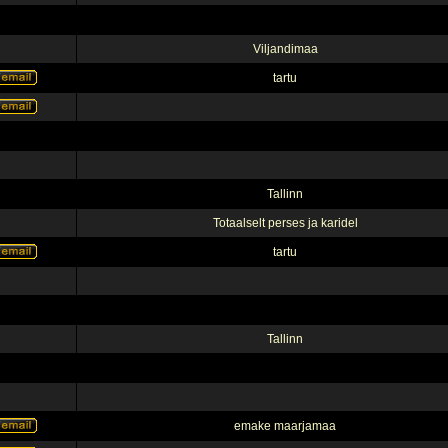
Viljandimaa
tartu
Tallinn
Totaalselt perses ja karidel
tartu
Tallinn
emake maarjamaa