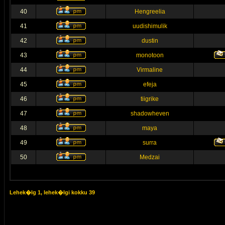
40
Hengreelia
41
uudishimulik
42
dustin
43
monotoon
44
Virmaline
45
efeja
46
tiigrike
47
shadowheven
48
maya
49
surra
50
Medzai
Lehek�lg
1
, lehek�lgi kokku
39