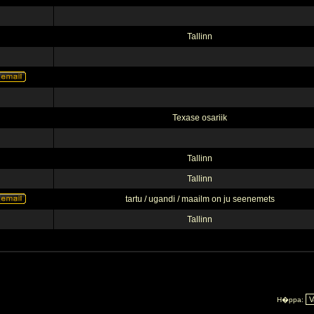
Tallinn
Texase osariik
Tallinn
Tallinn
tartu / ugandi / maailm on ju seenemets
Tallinn
H�ppa: