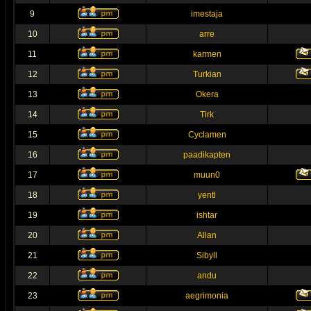
9
imestaja
10
arre
11
karmen
12
Turkian
13
Okera
14
Tirk
15
Cyclamen
16
paadikapten
17
muun0
18
yentl
19
ishtar
20
Allan
21
Sibyll
22
andu
23
aegrimonia