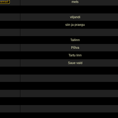
mets
viljandi
siin ja praegu
Tallinn
Põlva
Tartu linn
Saue vald