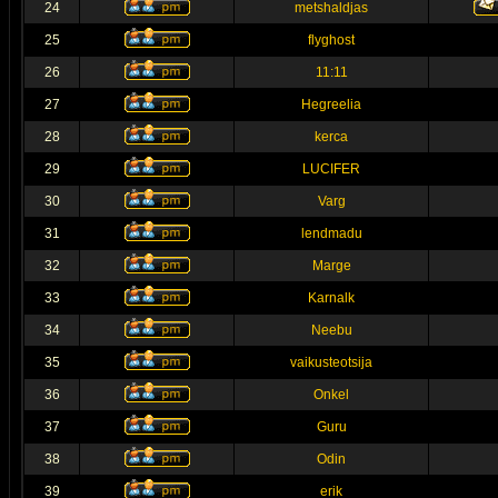
24
metshaldjas
25
flyghost
26
11:11
27
Hegreelia
28
kerca
29
LUCIFER
30
Varg
31
lendmadu
32
Marge
33
Karnalk
34
Neebu
35
vaikusteotsija
36
Onkel
37
Guru
38
Odin
39
erik