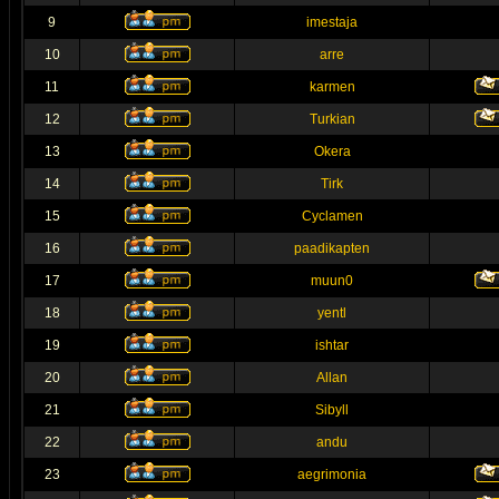
9
imestaja
10
arre
11
karmen
12
Turkian
13
Okera
14
Tirk
15
Cyclamen
16
paadikapten
17
muun0
18
yentl
19
ishtar
20
Allan
21
Sibyll
22
andu
23
aegrimonia