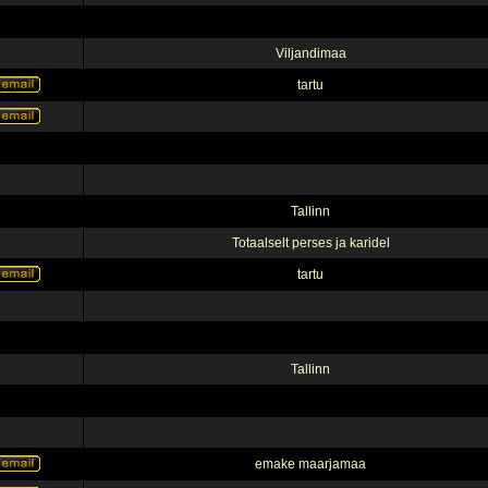
Viljandimaa
tartu
Tallinn
Totaalselt perses ja karidel
tartu
Tallinn
emake maarjamaa