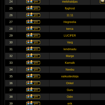
24
metshaldjas
25
flyghost
26
11:11
27
Hegreelia
28
kerca
29
LUCIFER
30
Varg
31
lendmadu
32
Marge
33
Karnalk
34
Neebu
35
vaikusteotsija
36
Onkel
37
Guru
38
Odin
39
erik