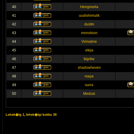
40
Hengreelia
41
uudishimulik
42
dustin
43
monotoon
44
Virmaline
45
efeja
46
tiigrike
47
shadowheven
48
maya
49
surra
50
Medzai
Lehek�lg
1
, lehek�lgi kokku
39