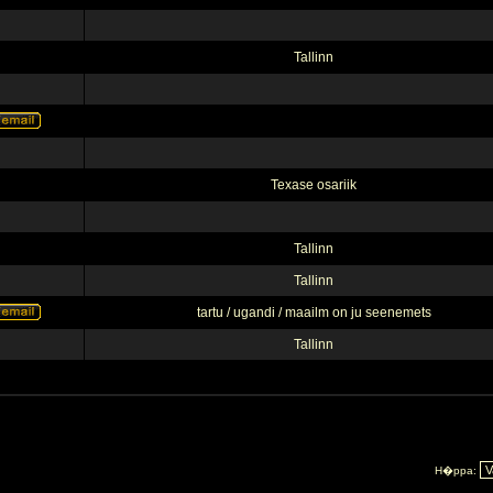
Tallinn
Texase osariik
Tallinn
Tallinn
tartu / ugandi / maailm on ju seenemets
Tallinn
H�ppa: