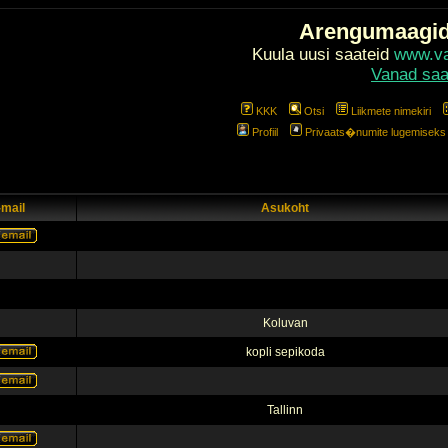
Arengumaagi
Kuula uusi saateid
www.val
Vanad saa
KKK
Otsi
Liikmete nimekiri
Profiil
Privaats�numite lugemiseks l
-mail
Asukoht
Koluvan
kopli sepikoda
Tallinn