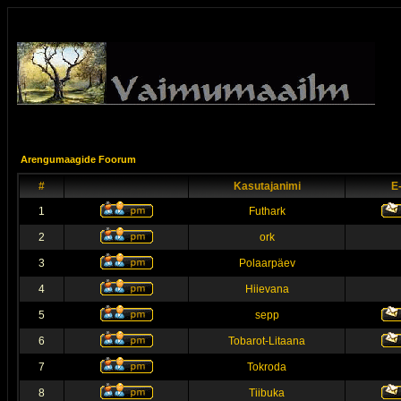
Arengumaagide Foorum
#
Kasutajanimi
E
1
Futhark
2
ork
3
Polaarpäev
4
Hiievana
5
sepp
6
Tobarot-Litaana
7
Tokroda
8
Tiibuka