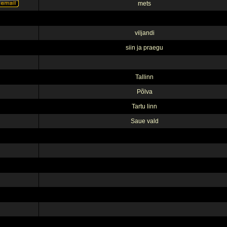
mets
viljandi
siin ja praegu
Tallinn
Põlva
Tartu linn
Saue vald