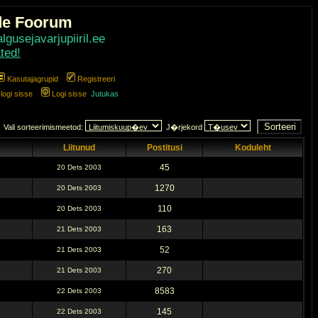
de Foorum
gusejavarjupiiril.ee
ted!
Kasutajagrupid
Registreeri
ogi sisse
Logi sisse
Jutukas
Vali sorteerimismeetod:
J�rjekord
Liitunud
Postitusi
Koduleht
45
20 Dets 2003
1270
20 Dets 2003
110
20 Dets 2003
163
21 Dets 2003
52
21 Dets 2003
270
21 Dets 2003
8583
22 Dets 2003
145
22 Dets 2003