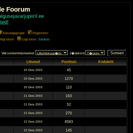
de Foorum
gusejavarjupiiril.ee
ted!
Kasutajagrupid
Registreeri
ogi sisse
Logi sisse
Jutukas
Vali sorteerimismeetod:
J�rjekord
Liitunud
Postitusi
Koduleht
45
20 Dets 2003
1270
20 Dets 2003
110
20 Dets 2003
163
21 Dets 2003
52
21 Dets 2003
270
21 Dets 2003
8583
22 Dets 2003
145
22 Dets 2003