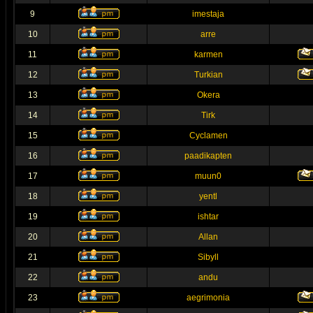
9
imestaja
10
arre
11
karmen
12
Turkian
13
Okera
14
Tirk
15
Cyclamen
16
paadikapten
17
muun0
18
yentl
19
ishtar
20
Allan
21
Sibyll
22
andu
23
aegrimonia