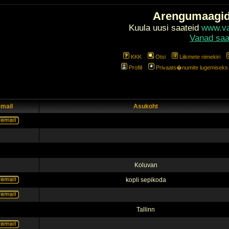
Arengumaagi
Kuula uusi saateid
www.val
Vanad saa
KKK
Otsi
Liikmete nimekiri
Profiil
Privaats�numite lugemiseks l
-mail
Asukoht
Koluvan
kopli sepikoda
Tallinn