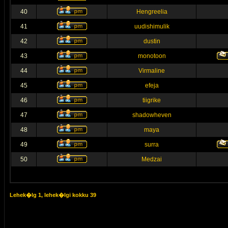
40
Hengreelia
41
uudishimulik
42
dustin
43
monotoon
44
Virmaline
45
efeja
46
tiigrike
47
shadowheven
48
maya
49
surra
50
Medzai
Lehek�lg
1
, lehek�lgi kokku
39