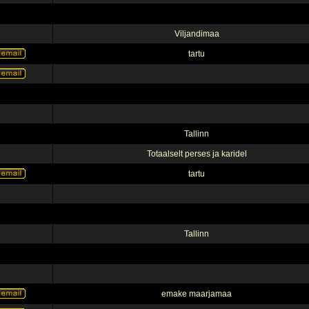
Viljandimaa
tartu
Tallinn
Totaalselt perses ja karidel
tartu
Tallinn
emake maarjamaa