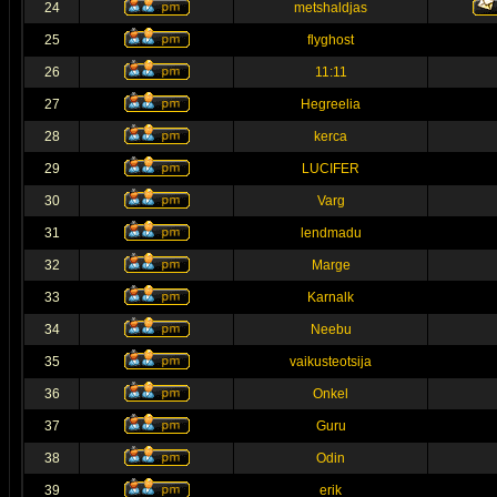
24
metshaldjas
25
flyghost
26
11:11
27
Hegreelia
28
kerca
29
LUCIFER
30
Varg
31
lendmadu
32
Marge
33
Karnalk
34
Neebu
35
vaikusteotsija
36
Onkel
37
Guru
38
Odin
39
erik