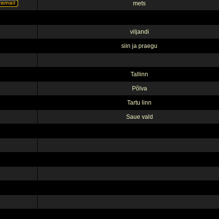
mets
viljandi
siin ja praegu
Tallinn
Põlva
Tartu linn
Saue vald