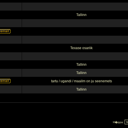
Tallinn
Texase osariik
Tallinn
Tallinn
tartu / ugandi / maailm on ju seenemets
Tallinn
H�ppa: