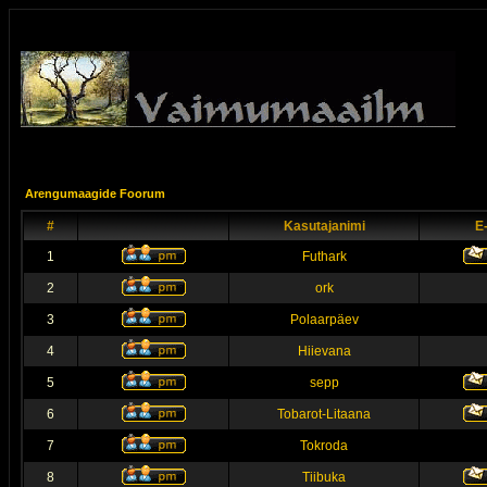
Arengumaagide Foorum
#
Kasutajanimi
E
1
Futhark
2
ork
3
Polaarpäev
4
Hiievana
5
sepp
6
Tobarot-Litaana
7
Tokroda
8
Tiibuka