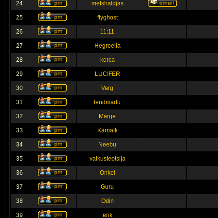
24
metshaldjas
25
flyghost
26
11:11
27
Hegreelia
28
kerca
29
LUCIFER
30
Varg
31
lendmadu
32
Marge
33
Karnalk
34
Neebu
35
vaikusteotsija
36
Onkel
37
Guru
38
Odin
39
erik