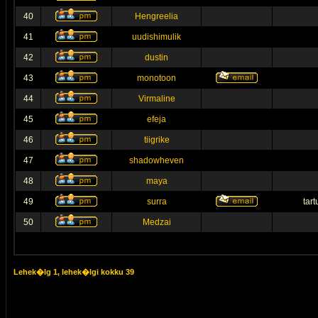
40
Hengreelia
41
uudishimulik
42
dustin
43
monotoon
44
Virmaline
45
efeja
46
tiigrike
47
shadowheven
48
maya
49
surra
tar
50
Medzai
Lehek�lg
1
, lehek�lgi kokku
39