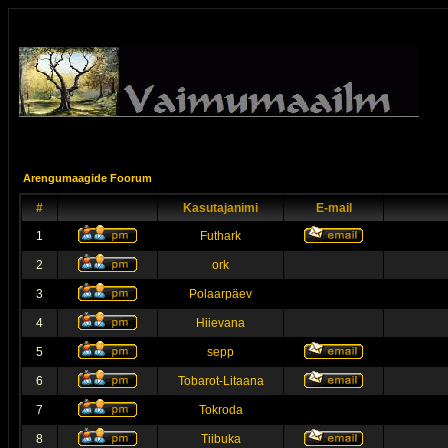
Arengumaagide Foorum
#
Kasutajanimi
E-mail
1
Futhark
2
ork
3
Polaarpäev
4
Hiievana
5
sepp
6
Tobarot-Litaana
7
Tokroda
8
Tiibuka