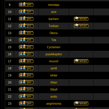
9
imestaja
10
arre
11
karmen
12
Turkian
13
Okera
14
Tirk
15
Cyclamen
16
paadikapten
17
muun0
18
yentl
19
ishtar
20
Allan
21
Sibyll
22
andu
23
aegrimonia