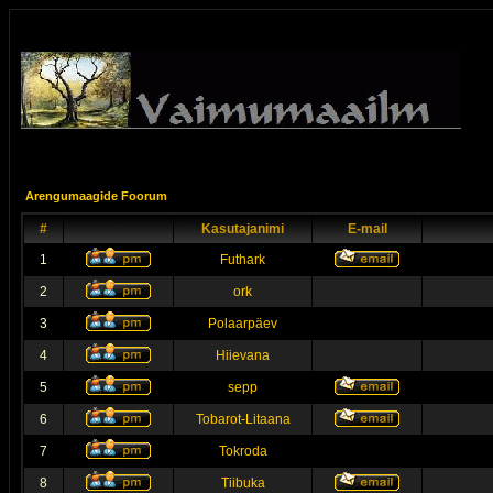
Arengumaagide Foorum
#
Kasutajanimi
E-mail
1
Futhark
2
ork
3
Polaarpäev
4
Hiievana
5
sepp
6
Tobarot-Litaana
7
Tokroda
8
Tiibuka