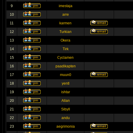
9
imestaja
10
arre
11
karmen
12
Turkian
13
Okera
14
Tirk
15
Cyclamen
16
paadikapten
17
muun0
18
yentl
19
ishtar
20
Allan
21
Sibyll
22
andu
23
aegrimonia