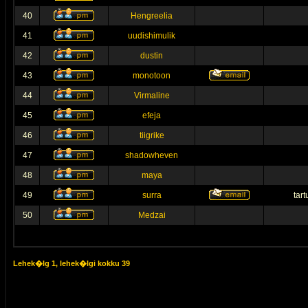
40
Hengreelia
41
uudishimulik
42
dustin
43
monotoon
44
Virmaline
45
efeja
46
tiigrike
47
shadowheven
48
maya
49
surra
tar
50
Medzai
Lehek�lg
1
, lehek�lgi kokku
39