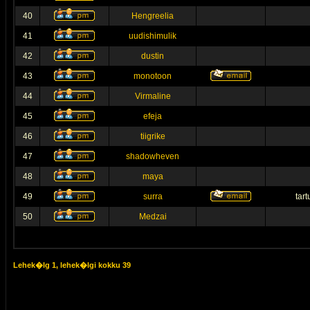
40
Hengreelia
41
uudishimulik
42
dustin
43
monotoon
44
Virmaline
45
efeja
46
tiigrike
47
shadowheven
48
maya
49
surra
tar
50
Medzai
Lehek�lg
1
, lehek�lgi kokku
39