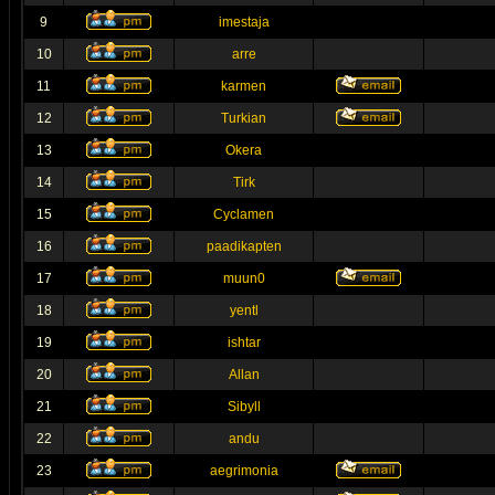
9
imestaja
10
arre
11
karmen
12
Turkian
13
Okera
14
Tirk
15
Cyclamen
16
paadikapten
17
muun0
18
yentl
19
ishtar
20
Allan
21
Sibyll
22
andu
23
aegrimonia