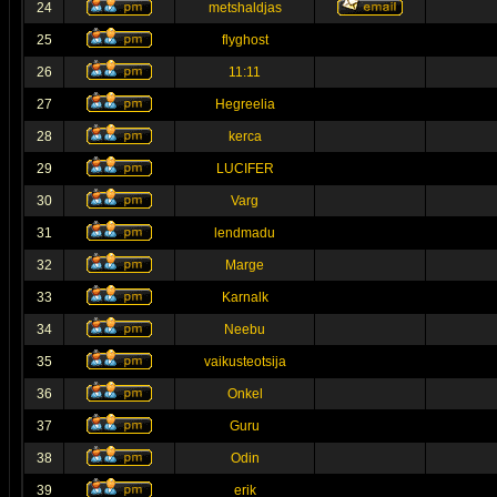
24
metshaldjas
25
flyghost
26
11:11
27
Hegreelia
28
kerca
29
LUCIFER
30
Varg
31
lendmadu
32
Marge
33
Karnalk
34
Neebu
35
vaikusteotsija
36
Onkel
37
Guru
38
Odin
39
erik