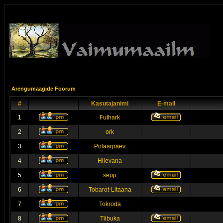
Arengumaagide Foorum
#
Kasutajanimi
E-mail
1
Futhark
2
ork
3
Polaarpäev
4
Hiievana
5
sepp
6
Tobarot-Litaana
7
Tokroda
8
Tiibuka