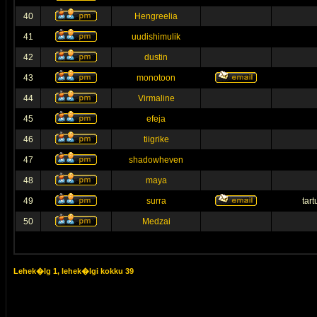
40
Hengreelia
41
uudishimulik
42
dustin
43
monotoon
44
Virmaline
45
efeja
46
tiigrike
47
shadowheven
48
maya
49
surra
tar
50
Medzai
Lehek�lg
1
, lehek�lgi kokku
39