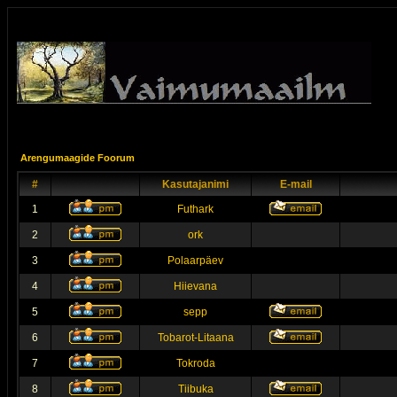
Arengumaagide Foorum
#
Kasutajanimi
E-mail
1
Futhark
2
ork
3
Polaarpäev
4
Hiievana
5
sepp
6
Tobarot-Litaana
7
Tokroda
8
Tiibuka