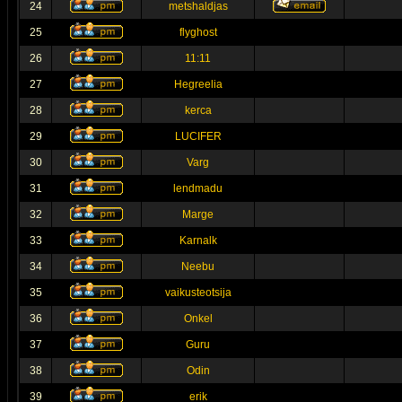
24
metshaldjas
25
flyghost
26
11:11
27
Hegreelia
28
kerca
29
LUCIFER
30
Varg
31
lendmadu
32
Marge
33
Karnalk
34
Neebu
35
vaikusteotsija
36
Onkel
37
Guru
38
Odin
39
erik