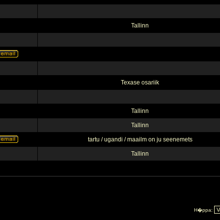
Tallinn
Texase osariik
Tallinn
Tallinn
tartu / ugandi / maailm on ju seenemets
Tallinn
H�ppa: