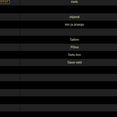
mets
viljandi
siin ja praegu
Tallinn
Põlva
Tartu linn
Saue vald