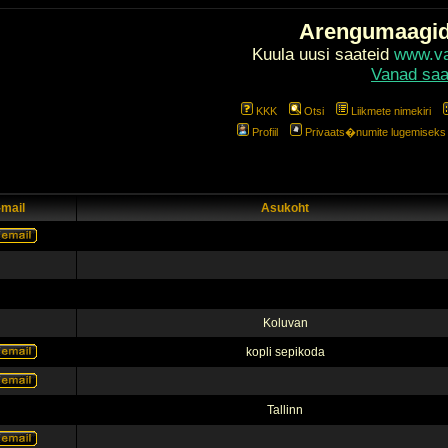
Arengumaagi
Kuula uusi saateid
www.val
Vanad saa
KKK
Otsi
Liikmete nimekiri
Profiil
Privaats�numite lugemiseks l
-mail
Asukoht
Koluvan
kopli sepikoda
Tallinn