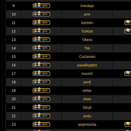
9
imestaja
10
arre
11
karmen
12
Turkian
13
Okera
14
Tirk
15
Cyclamen
16
paadikapten
17
muun0
18
yentl
19
ishtar
20
Allan
21
Sibyll
22
andu
23
aegrimonia