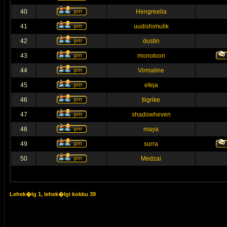
40
Hengreelia
41
uudishimulik
42
dustin
43
monotoon
44
Virmaline
45
efeja
46
tiigrike
47
shadowheven
48
maya
49
surra
50
Medzai
Lehek�lg
1
, lehek�lgi kokku
39