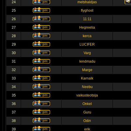
24
metshaldjas
25
flyghost
26
11:11
27
Hegreelia
28
kerca
29
LUCIFER
30
Varg
31
lendmadu
32
Marge
33
Karnalk
34
Neebu
35
vaikusteotsija
36
Onkel
37
Guru
38
Odin
39
erik