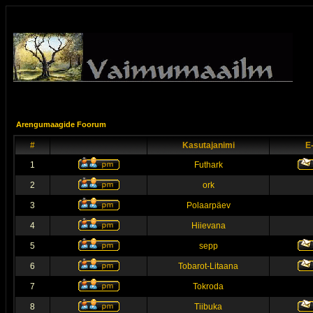
Arengumaagide Foorum
#
Kasutajanimi
E
1
Futhark
2
ork
3
Polaarpäev
4
Hiievana
5
sepp
6
Tobarot-Litaana
7
Tokroda
8
Tiibuka