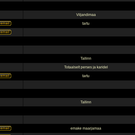
Viljandimaa
tartu
Tallinn
Totaalselt perses ja karidel
tartu
Tallinn
emake maarjamaa