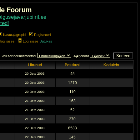
de Foorum
gusejavarjupiiril.ee
ted!
Kasutajagrupid
Registreeri
ogi sisse
Logi sisse
Jutukas
Vali sorteerimismeetod:
J�rjekord
Liitunud
Postitusi
Koduleht
45
20 Dets 2003
1270
20 Dets 2003
110
20 Dets 2003
163
21 Dets 2003
52
21 Dets 2003
270
21 Dets 2003
8583
22 Dets 2003
145
22 Dets 2003