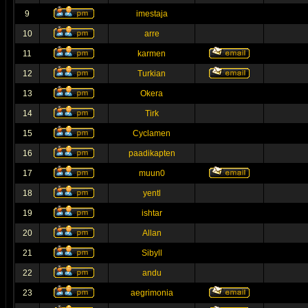
9
imestaja
10
arre
11
karmen
12
Turkian
13
Okera
14
Tirk
15
Cyclamen
16
paadikapten
17
muun0
18
yentl
19
ishtar
20
Allan
21
Sibyll
22
andu
23
aegrimonia