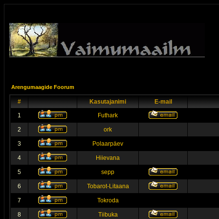
Arengumaagide Foorum
#
Kasutajanimi
E-mail
1
Futhark
2
ork
3
Polaarpäev
4
Hiievana
5
sepp
6
Tobarot-Litaana
7
Tokroda
8
Tiibuka