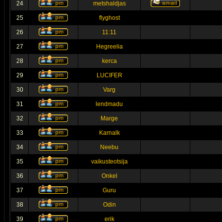
24
metshaldjas
25
flyghost
26
11:11
27
Hegreelia
28
kerca
29
LUCIFER
30
Varg
31
lendmadu
32
Marge
33
Karnalk
34
Neebu
35
vaikusteotsija
36
Onkel
37
Guru
38
Odin
39
erik