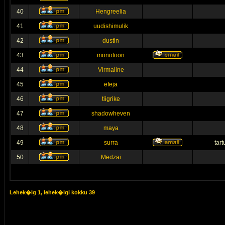
40
Hengreelia
41
uudishimulik
42
dustin
43
monotoon
44
Virmaline
45
efeja
46
tiigrike
47
shadowheven
48
maya
49
surra
tar
50
Medzai
Lehek�lg
1
, lehek�lgi kokku
39