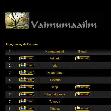
Arengumaagide Foorum
#
Kasutajanimi
E-mail
1
Futhark
2
ork
3
Polaarpäev
4
Hiievana
5
sepp
6
Tobarot-Litaana
7
Tokroda
8
Tiibuka