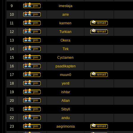
9
imestaja
10
arre
11
karmen
12
Turkian
13
Okera
14
Tirk
15
Cyclamen
16
paadikapten
17
muun0
18
yentl
19
ishtar
20
Allan
21
Sibyll
22
andu
23
aegrimonia