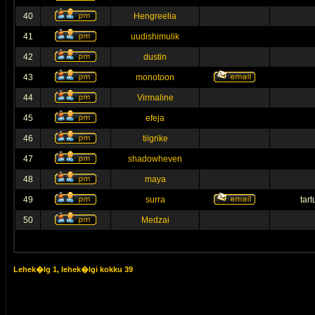
40
Hengreelia
41
uudishimulik
42
dustin
43
monotoon
44
Virmaline
45
efeja
46
tiigrike
47
shadowheven
48
maya
49
surra
tar
50
Medzai
Lehek�lg
1
, lehek�lgi kokku
39