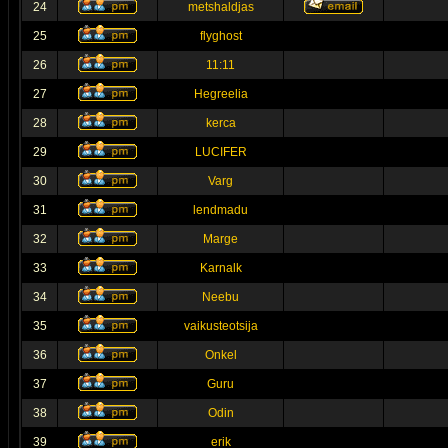
24
metshaldjas
25
flyghost
26
11:11
27
Hegreelia
28
kerca
29
LUCIFER
30
Varg
31
lendmadu
32
Marge
33
Karnalk
34
Neebu
35
vaikusteotsija
36
Onkel
37
Guru
38
Odin
39
erik