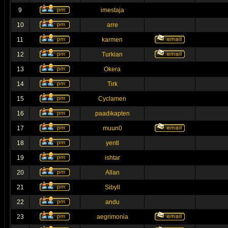
9
imestaja
10
arre
11
karmen
12
Turkian
13
Okera
14
Tirk
15
Cyclamen
16
paadikapten
17
muun0
18
yentl
19
ishtar
20
Allan
21
Sibyll
22
andu
23
aegrimonia