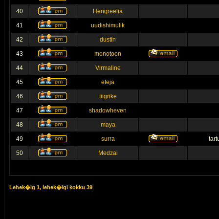
40
Hengreelia
41
uudishimulik
42
dustin
43
monotoon
44
Virmaline
45
efeja
46
tiigrike
47
shadowheven
48
maya
49
surra
tar
50
Medzai
Lehek�lg
1
, lehek�lgi kokku
39