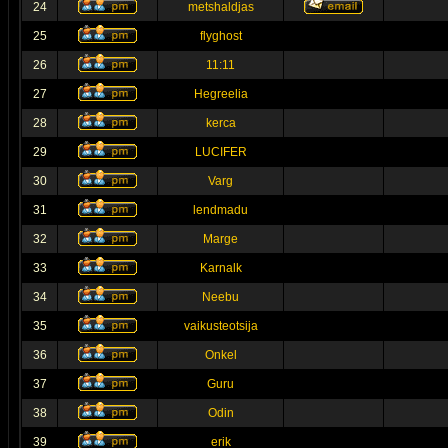
24
metshaldjas
25
flyghost
26
11:11
27
Hegreelia
28
kerca
29
LUCIFER
30
Varg
31
lendmadu
32
Marge
33
Karnalk
34
Neebu
35
vaikusteotsija
36
Onkel
37
Guru
38
Odin
39
erik