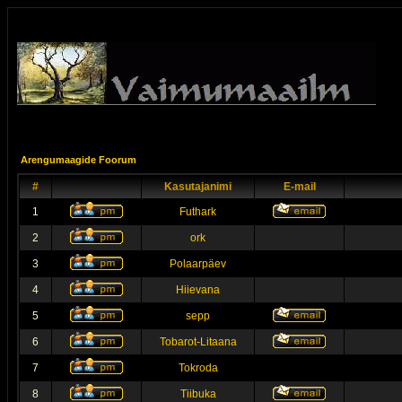
Arengumaagide Foorum
#
Kasutajanimi
E-mail
1
Futhark
2
ork
3
Polaarpäev
4
Hiievana
5
sepp
6
Tobarot-Litaana
7
Tokroda
8
Tiibuka