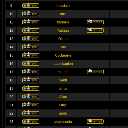
9
imestaja
10
arre
11
karmen
12
Turkian
13
Okera
14
Tirk
15
Cyclamen
16
paadikapten
17
muun0
18
yentl
19
ishtar
20
Allan
21
Sibyll
22
andu
23
aegrimonia