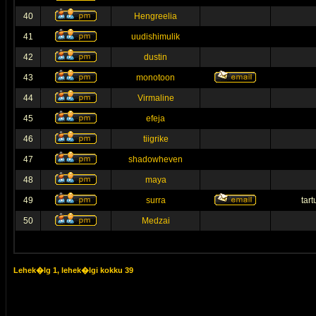
40
Hengreelia
41
uudishimulik
42
dustin
43
monotoon
44
Virmaline
45
efeja
46
tiigrike
47
shadowheven
48
maya
49
surra
tar
50
Medzai
Lehek�lg
1
, lehek�lgi kokku
39