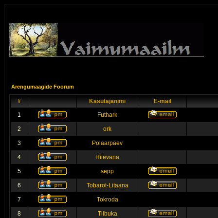
Arengumaagide Foorum
#
Kasutajanimi
E-mail
1
Futhark
2
ork
3
Polaarpäev
4
Hiievana
5
sepp
6
Tobarot-Litaana
7
Tokroda
8
Tiibuka