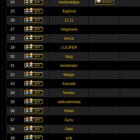
24
metshaldjas
25
flyghost
26
11:11
27
Hegreelia
28
kerca
29
LUCIFER
30
Varg
31
lendmadu
32
Marge
33
Karnalk
34
Neebu
35
vaikusteotsija
36
Onkel
37
Guru
38
Odin
39
erik