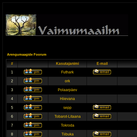
Arengumaagide Foorum
#
Kasutajanimi
E-mail
1
Futhark
2
ork
3
Polaarpäev
4
Hiievana
5
sepp
6
Tobarot-Litaana
7
Tokroda
8
Tiibuka