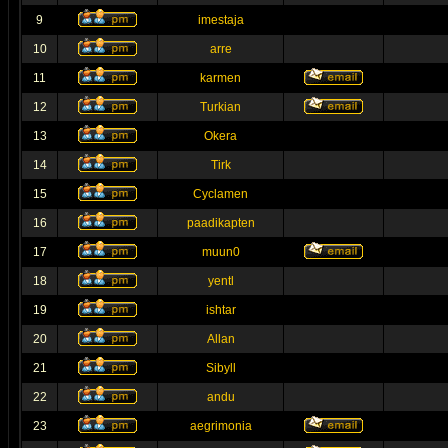
9
imestaja
10
arre
11
karmen
12
Turkian
13
Okera
14
Tirk
15
Cyclamen
16
paadikapten
17
muun0
18
yentl
19
ishtar
20
Allan
21
Sibyll
22
andu
23
aegrimonia