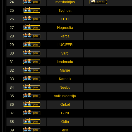
24
metshaldjas
25
flyghost
26
11:11
27
Hegreelia
28
kerca
29
LUCIFER
30
Varg
31
lendmadu
32
Marge
33
Karnalk
34
Neebu
35
vaikusteotsija
36
Onkel
37
Guru
38
Odin
39
erik