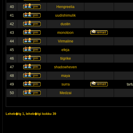
40
Hengreelia
41
uudishimulik
42
dustin
43
monotoon
44
Virmaline
45
efeja
46
tiigrike
47
shadowheven
48
maya
49
surra
tar
50
Medzai
Lehek�lg
1
, lehek�lgi kokku
39