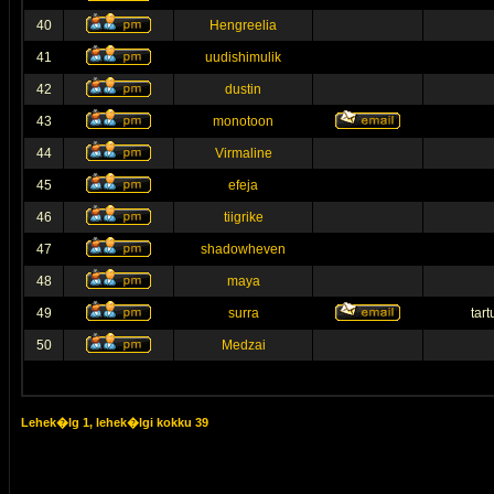
40
Hengreelia
41
uudishimulik
42
dustin
43
monotoon
44
Virmaline
45
efeja
46
tiigrike
47
shadowheven
48
maya
49
surra
tar
50
Medzai
Lehek�lg
1
, lehek�lgi kokku
39