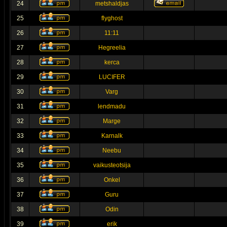
24
metshaldjas
25
flyghost
26
11:11
27
Hegreelia
28
kerca
29
LUCIFER
30
Varg
31
lendmadu
32
Marge
33
Karnalk
34
Neebu
35
vaikusteotsija
36
Onkel
37
Guru
38
Odin
39
erik