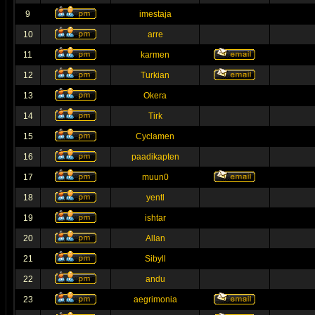
9
imestaja
10
arre
11
karmen
12
Turkian
13
Okera
14
Tirk
15
Cyclamen
16
paadikapten
17
muun0
18
yentl
19
ishtar
20
Allan
21
Sibyll
22
andu
23
aegrimonia