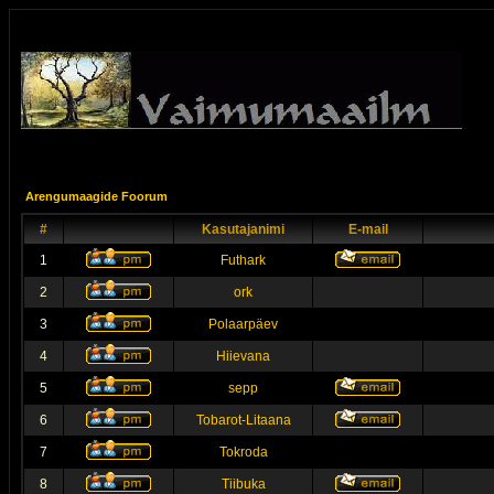
Arengumaagide Foorum
#
Kasutajanimi
E-mail
1
Futhark
2
ork
3
Polaarpäev
4
Hiievana
5
sepp
6
Tobarot-Litaana
7
Tokroda
8
Tiibuka