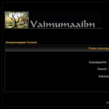
Arengumaagide Foorum
Palun sisestag
Kasutajanimi:
Parool:
Automaa
© 