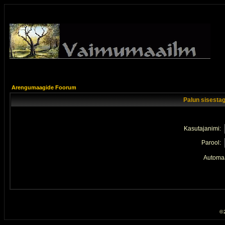
Arengumaagide Foorum
Palun sisestag
Kasutajanimi:
Parool:
Automaa
© 