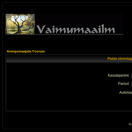
Arengumaagide Foorum
Palun sisestag
Kasutajanimi:
Parool:
Automaa
© 