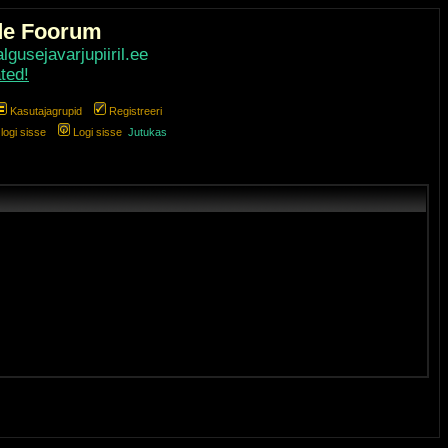
de Foorum
gusejavarjupiiril.ee
ted!
Kasutajagrupid
Registreeri
ogi sisse
Logi sisse
Jutukas