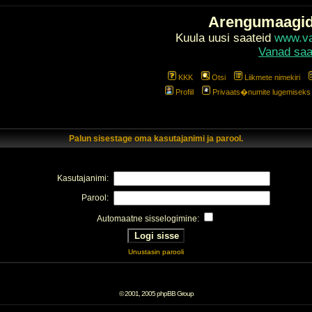
Arengumaagi
Kuula uusi saateid
www.val
Vanad saa
KKK
Otsi
Liikmete nimekiri
Profiil
Privaats�numite lugemiseks l
Palun sisestage oma kasutajanimi ja parool.
Kasutajanimi:
Parool:
Automaatne sisselogimine:
Unustasin parooli
© 2001, 2005 phpBB Group