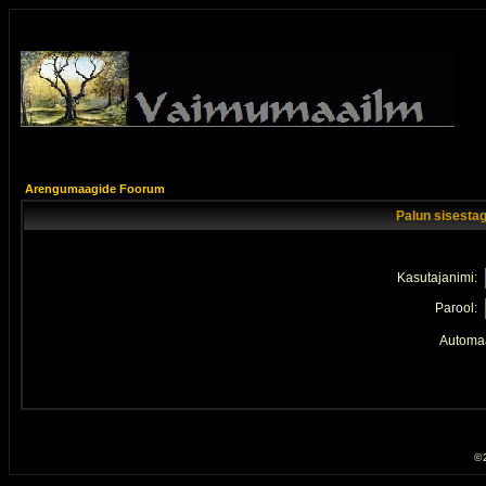
Arengumaagide Foorum
Palun sisestag
Kasutajanimi:
Parool:
Automaa
© 