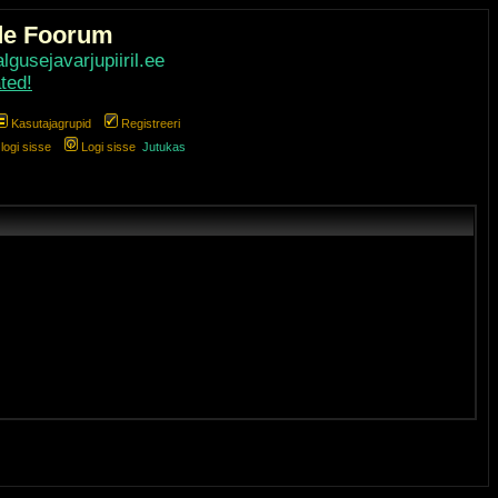
de Foorum
gusejavarjupiiril.ee
ted!
Kasutajagrupid
Registreeri
ogi sisse
Logi sisse
Jutukas