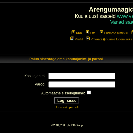
Arengumaagi
Kuula uusi saateid
www.val
Vanad saa
KKK
Otsi
Liikmete nimekiri
Profiil
Privaats�numite lugemiseks l
Palun sisestage oma kasutajanimi ja parool.
Kasutajanimi:
Parool:
Automaatne sisselogimine:
Unustasin parooli
© 2001, 2005 phpBB Group