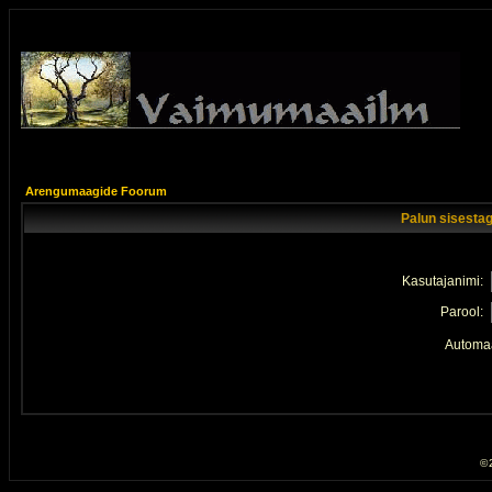
Arengumaagide Foorum
Palun sisestag
Kasutajanimi:
Parool:
Automaa
© 