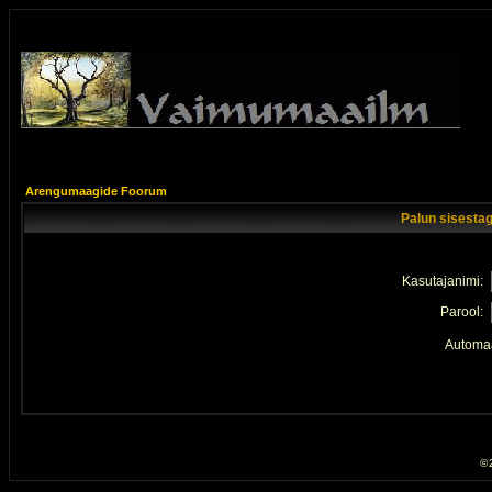
Arengumaagide Foorum
Palun sisestag
Kasutajanimi:
Parool:
Automaa
© 