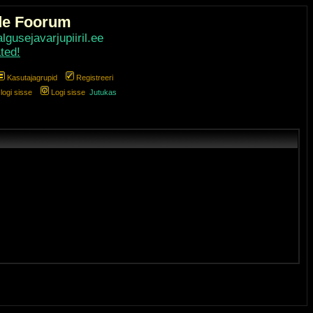
de Foorum
gusejavarjupiiril.ee
ted!
Kasutajagrupid
Registreeri
ogi sisse
Logi sisse
Jutukas