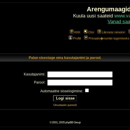
Arengumaagi
Kuula uusi saateid
www.val
Vanad saa
KKK
Otsi
Liikmete nimekiri
Profiil
Privaats�numite lugemiseks l
Palun sisestage oma kasutajanimi ja parool.
Kasutajanimi:
Parool:
Automaatne sisselogimine:
Unustasin parooli
© 2001, 2005 phpBB Group