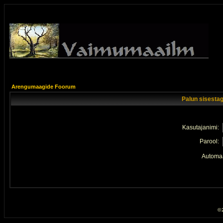
Arengumaagide Foorum
Palun sisestag
Kasutajanimi:
Parool:
Automaa
© 