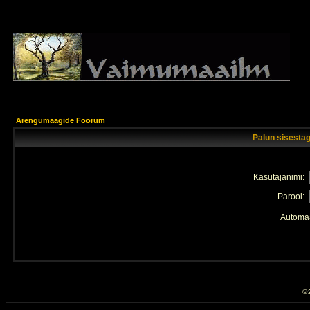
Arengumaagide Foorum
Palun sisestag
Kasutajanimi:
Parool:
Automaa
© 