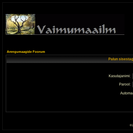
Arengumaagide Foorum
Palun sisestag
Kasutajanimi:
Parool:
Automaa
© 