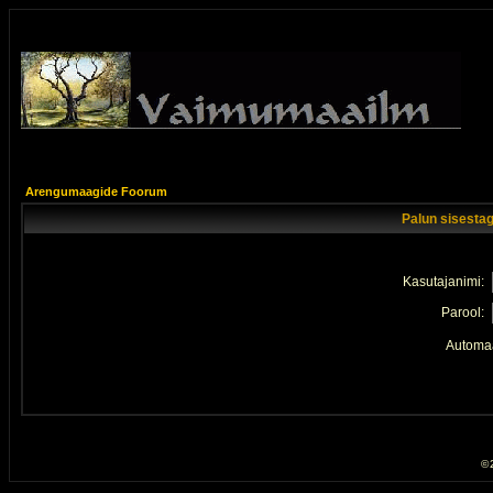
Arengumaagide Foorum
Palun sisestag
Kasutajanimi:
Parool:
Automaa
© 