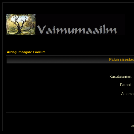
Arengumaagide Foorum
Palun sisestag
Kasutajanimi:
Parool:
Automaa
© 