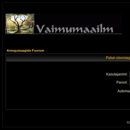
Arengumaagide Foorum
Palun sisestag
Kasutajanimi:
Parool:
Automaa
© 