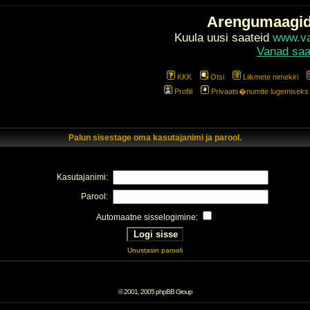
Arengumaagi
Kuula uusi saateid
www.val
Vanad saa
KKK
Otsi
Liikmete nimekiri
Profiil
Privaats�numite lugemiseks l
Palun sisestage oma kasutajanimi ja parool.
Kasutajanimi:
Parool:
Automaatne sisselogimine:
Unustasin parooli
© 2001, 2005 phpBB Group