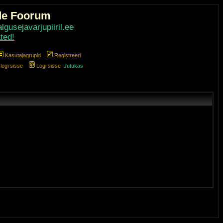
de Foorum
gusejavarjupiiril.ee
ted!
Kasutajagrupid
Registreeri
ogi sisse
Logi sisse
Jutukas