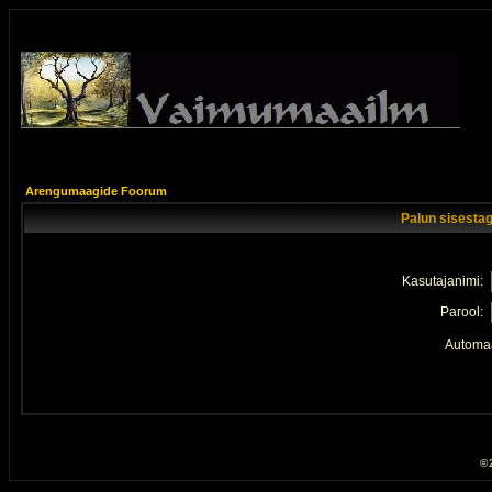
Arengumaagide Foorum
Palun sisestag
Kasutajanimi:
Parool:
Automaa
© 