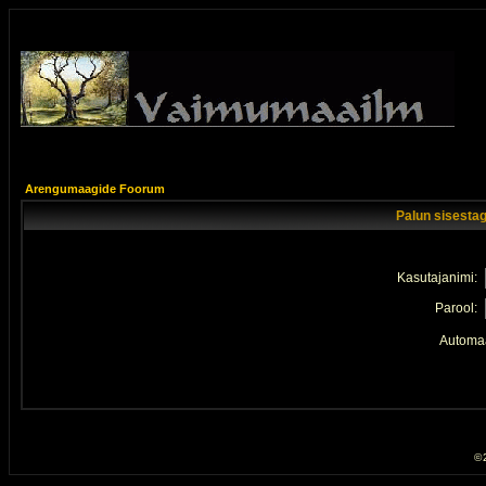
Arengumaagide Foorum
Palun sisestag
Kasutajanimi:
Parool:
Automaa
© 