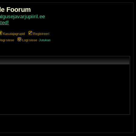
de Foorum
gusejavarjupiiril.ee
ted!
Kasutajagrupid
Registreeri
ogi sisse
Logi sisse
Jutukas