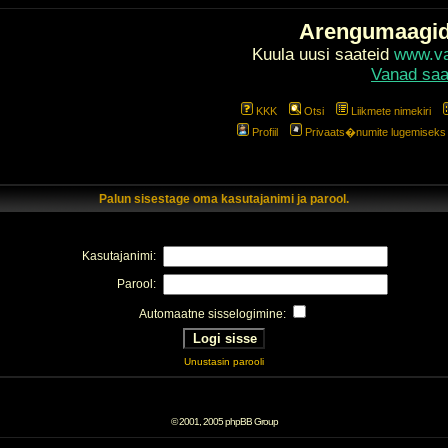
Arengumaagi
Kuula uusi saateid
www.val
Vanad saa
KKK
Otsi
Liikmete nimekiri
Profiil
Privaats�numite lugemiseks l
Palun sisestage oma kasutajanimi ja parool.
Kasutajanimi:
Parool:
Automaatne sisselogimine:
Unustasin parooli
© 2001, 2005 phpBB Group