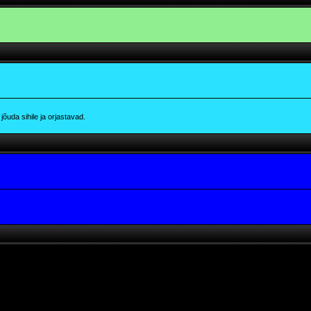
õuda sihile ja orjastavad.