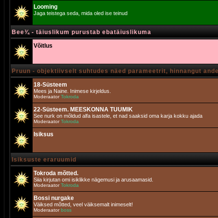
Looming
Jaga teistega seda, mida oled ise teinud
Bee¾ - täiuslikum purustab ebatäiuslikuma
Võitlus
Pruun - objektiivselt suhtudes näed parameetrit, hinnangut and
18-Süsteem
Mees ja Naine. Inimese kirjeldus.
Moderaator
Tokroda
22-Süsteem. MEESKONNA TUUMIK
See nurk on mõldud alfa isastele, et nad saaksid oma karja kokku ajada
Moderaator
Tokroda
Isiksus
Isiksuste eraruumid
Tokroda mõtted.
Siia kirjutan omi isiklikke nägemusi ja arusaamasid.
Moderaator
Tokroda
Bossi nurgake
Väiksed mõtted, veel väiksemalt inimeselt!
Moderaator
boss