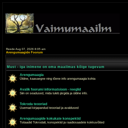
Reede Aug 07, 2026 8:05 am
Arengumaagide Foorum
Must - iga inimene on oma maailmas kõige tugevam
Arengumaagia
Üldine, kaasaegne ning tõene info arengumaagia kohta
Avalik foorumi informatsioon - reeglid
Siin on seadused, mida tuleb järgida ja üldine info.
Tokroda teooriad
Uuemad kirjapandud teooriad ja avaldused
Arengumaagide kokukate konspektid
Tsitaadid Tokrodalt, konspektid ja raadiosaadete kokkuvõtted