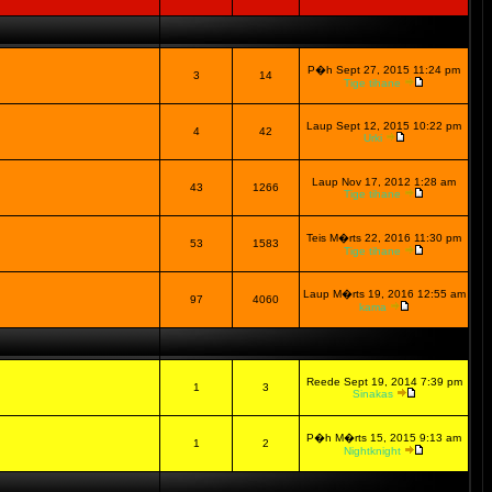
P�h Sept 27, 2015 11:24 pm
3
14
Tige tihane
Laup Sept 12, 2015 10:22 pm
4
42
Urki
Laup Nov 17, 2012 1:28 am
43
1266
Tige tihane
Teis M�rts 22, 2016 11:30 pm
53
1583
Tige tihane
Laup M�rts 19, 2016 12:55 am
97
4060
kama
Reede Sept 19, 2014 7:39 pm
1
3
Sinakas
P�h M�rts 15, 2015 9:13 am
1
2
Nightknight