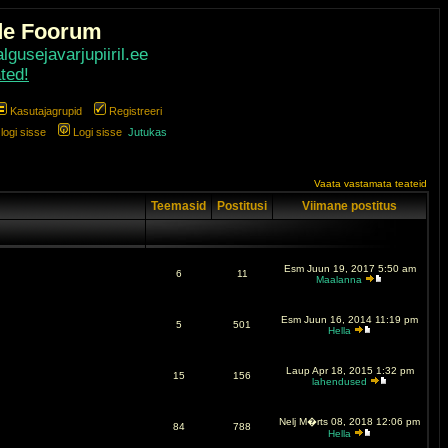
de Foorum
gusejavarjupiiril.ee
ted!
Kasutajagrupid
Registreeri
ogi sisse
Logi sisse
Jutukas
Vaata vastamata teateid
Teemasid
Postitusi
Viimane postitus
Esm Juun 19, 2017 5:50 am
6
11
Maalanna
Esm Juun 16, 2014 11:19 pm
5
501
Hella
Laup Apr 18, 2015 1:32 pm
15
156
lahendused
Nelj M�rts 08, 2018 12:06 pm
84
788
Hella