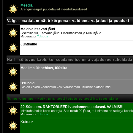
Meedia
Arengumaagiat puudutavad meediakajastused
Valge - madalam näeb kõrgemas vaid oma vajadusi ja puudusi
Meid valitsevad jõud
Sisemine tuli, Taevane jõud, Filtermaailmad ja Miinusjõud
Moderaator
Tokroda
Juhtimine
Hall - sõltuvus kaob, kui suudame ise oma vajadused rahuldada
Maailma ülesehitus, füüsika
Usundid
Siia on kokku koondatud kõik varasemad usundite alafoorumid
Tumeroheline - kõik, mis teed teistele, teed ka iseendale
20-Süsteem. RAKTOBLEERI vundamentseadused. VALMIS!!!
Inimkeha hoiab koos energia. See toitub 20 jõust, kui inimene on sellega koosk
Moderaator
Tokroda
Kultuur