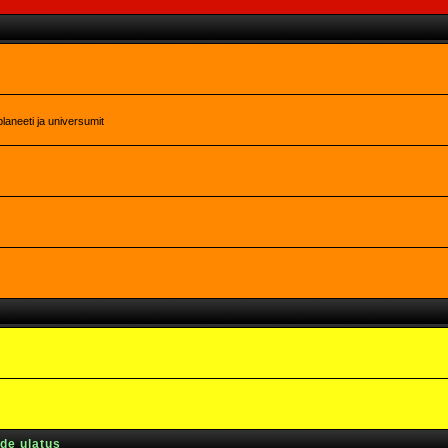
laneeti ja universumit
rde ulatus