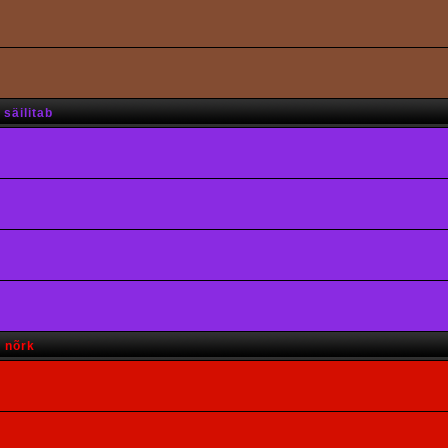
säilitab
s nõrk