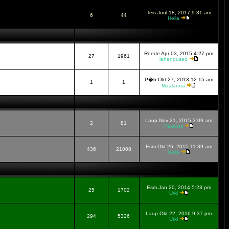
Teis Juul 18, 2017 9:31 am
6
44
Hella
Reede Apr 03, 2015 4:27 pm
27
1961
lahendused
P�h Okt 27, 2013 12:15 am
1
1
Maalanna
Laup Nov 21, 2015 3:09 am
2
81
Faxaros
Esm Okt 26, 2015 11:39 am
436
21008
Hella
Esm Jan 20, 2014 5:23 pm
25
1702
Urki
Laup Okt 22, 2016 9:37 pm
294
5326
Urki