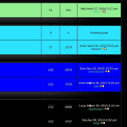
Nelj Veeb 27, 2014 2:17 pm
31
631
Hella
0
0
Postitusi pole
Kolm Veeb 06, 2013 5:22 pm
17
2170
toorum
Esm Nov 23, 2015 12:01 am
132
2970
lahendused
Kolm M�rts 08, 2017 9:29 pm
131
7470
Urki
Laup M�rts 30, 2013 6:10 am
172
8696
Nightknight
Teis Apr 09, 2013 3:30 pm
122
3747
Hella