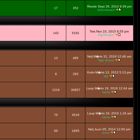
Reede Sept 26, 2014 9:39 pm
17
352
lahendused
Teis Nov 10, 2015 6:55 pm
142
5191
Nightknight
Nelj M�rts 31, 2016 12:48 am
13
485
Tige tihane
Kolm M�rts 13, 2013 5:13 pm
8
293
akk
Laup M�rts 19, 2016 12:44 am
1216
30857
kama
Laup M�rts 19, 2016 1:18 am
76
4518
kama
Nelj Juun 05, 2014 12:00 pm
69
1855
boss