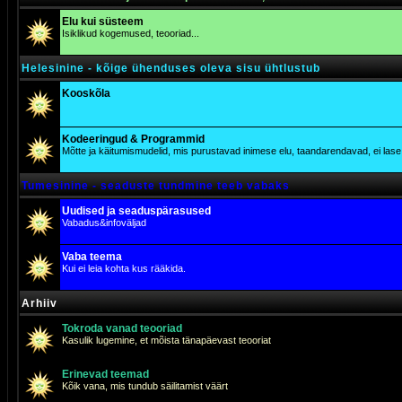
Elu kui süsteem
Isiklikud kogemused, teooriad...
Helesinine - kõige ühenduses oleva sisu ühtlustub
Kooskõla
Kodeeringud & Programmid
Mõtte ja käitumismudelid, mis purustavad inimese elu, taandarendavad, ei lase j
Tumesinine - seaduste tundmine teeb vabaks
Uudised ja seaduspärasused
Vabadus&infoväljad
Vaba teema
Kui ei leia kohta kus rääkida.
Arhiiv
Tokroda vanad teooriad
Kasulik lugemine, et mõista tänapäevast teooriat
Erinevad teemad
Kõik vana, mis tundub säilitamist väärt