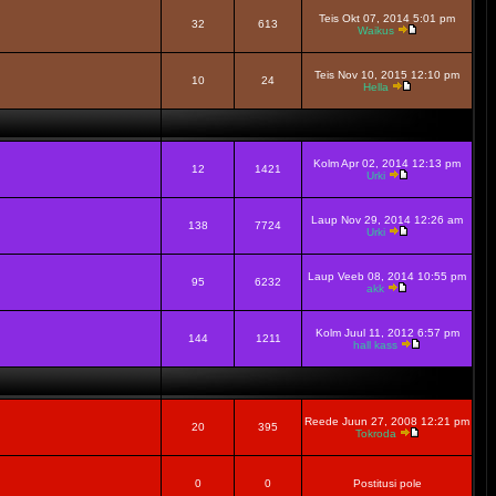
Teis Okt 07, 2014 5:01 pm
32
613
Waikus
Teis Nov 10, 2015 12:10 pm
10
24
Hella
Kolm Apr 02, 2014 12:13 pm
12
1421
Urki
Laup Nov 29, 2014 12:26 am
138
7724
Urki
Laup Veeb 08, 2014 10:55 pm
95
6232
akk
Kolm Juul 11, 2012 6:57 pm
144
1211
hall kass
Reede Juun 27, 2008 12:21 pm
20
395
Tokroda
0
0
Postitusi pole