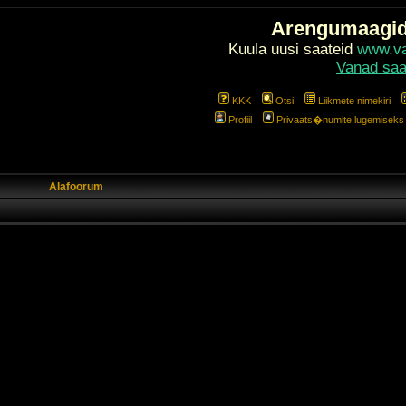
Arengumaagi
Kuula uusi saateid
www.val
Vanad saa
KKK
Otsi
Liikmete nimekiri
Profiil
Privaats�numite lugemiseks l
Alafoorum