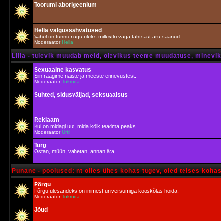
Toorumi aborigeenium
Hella valgussähvatused
Vahel on tunne nagu oleks millestki väga tähtsast aru saanud
Moderaator
Hella
Lilla - tulevik muudab meid, olevikus teeme muudatuse, minevik 
Sexuaalne kasvatus
Siin räägime naiste ja meeste erinevustest.
Moderaator
Tokroda
Suhted, sidusväljad, seksuaalsus
Reklaam
Kui on midagi uut, mida kõik teadma peaks.
Moderaator
Urki
Turg
Ostan, müün, vahetan, annan ära
Punane - poolused: nt olles ühes kohas tugev, oled teises koha
Põrgu
Põrgu ülesandeks on inimest universumiga kooskõlas hoida.
Moderaator
Tokroda
Jõud