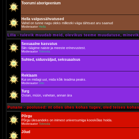
Toorumi aborigeenium
Hella valgussähvatused
Vahel on tunne nagu oleks millestki väga tähtsast aru saanud
Moderaator
Hella
Lilla - tulevik muudab meid, olevikus teeme muudatuse, minevik 
Sexuaalne kasvatus
Siin räägime naiste ja meeste erinevustest.
Moderaator
Tokroda
Suhted, sidusväljad, seksuaalsus
Reklaam
Kui on midagi uut, mida kõik teadma peaks.
Moderaator
Urki
Turg
Ostan, müün, vahetan, annan ära
Punane - poolused: nt olles ühes kohas tugev, oled teises koha
Põrgu
Põrgu ülesandeks on inimest universumiga kooskõlas hoida.
Moderaator
Tokroda
Jõud