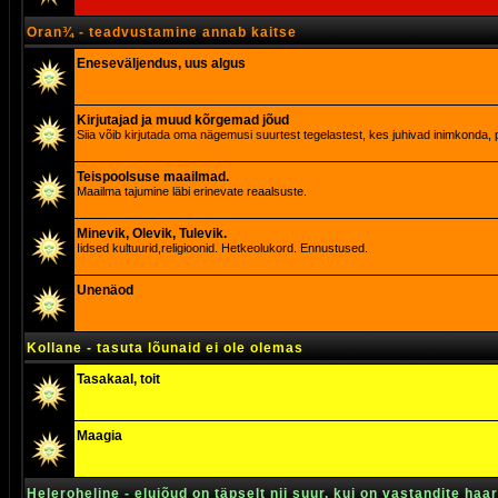
Oran¾ - teadvustamine annab kaitse
Eneseväljendus, uus algus
Kirjutajad ja muud kõrgemad jõud
Siia võib kirjutada oma nägemusi suurtest tegelastest, kes juhivad inimkonda, p
Teispoolsuse maailmad.
Maailma tajumine läbi erinevate reaalsuste.
Minevik, Olevik, Tulevik.
Iidsed kultuurid,religioonid. Hetkeolukord. Ennustused.
Unenäod
Kollane - tasuta lõunaid ei ole olemas
Tasakaal, toit
Maagia
Heleroheline - elujõud on täpselt nii suur, kui on vastandite haa