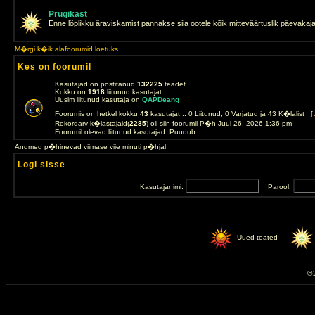
Prügikast
Enne lõplikku äraviskamist pannakse siia ootele kõik mitteväärtuslik päevakaj
M�rgi k�ik alafoorumid loetuks
Kes on foorumil
Kasutajad on postitanud
132225
teadet
Kokku on
1918
liitunud kasutajat
Uusim liitunud kasutaja on
QAPDeang
Foorumis on hetkel kokku
43
kasutajat :: 0 Liitunud, 0 Varjatud ja 43 K�lalist [
Rekordarv k�lastajaid(
2285
) oli siin foorumil P�h Juul 26, 2026 1:36 pm
Foorumil olevad liitunud kasutajad: Puudub
Andmed p�hinevad viimase viie minuti p�hjal
Logi sisse
Kasutajanimi:
Parool:
Uued teated
© 