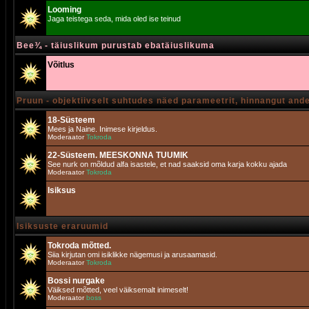
Looming
Jaga teistega seda, mida oled ise teinud
Bee¾ - täiuslikum purustab ebatäiuslikuma
Võitlus
Pruun - objektiivselt suhtudes näed parameetrit, hinnangut and
18-Süsteem
Mees ja Naine. Inimese kirjeldus.
Moderaator
Tokroda
22-Süsteem. MEESKONNA TUUMIK
See nurk on mõldud alfa isastele, et nad saaksid oma karja kokku ajada
Moderaator
Tokroda
Isiksus
Isiksuste eraruumid
Tokroda mõtted.
Siia kirjutan omi isiklikke nägemusi ja arusaamasid.
Moderaator
Tokroda
Bossi nurgake
Väiksed mõtted, veel väiksemalt inimeselt!
Moderaator
boss