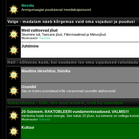
Meedia
Arengumaagiat puudutavad meediakajastused
Valge - madalam näeb kõrgemas vaid oma vajadusi ja puudusi
Meid valitsevad jõud
Sisemine tuli, Taevane jõud, Filtermaailmad ja Miinusjõud
Moderaator
Tokroda
Juhtimine
Hall - sõltuvus kaob, kui suudame ise oma vajadused rahuldada
Maailma ülesehitus, füüsika
Usundid
Siia on kokku koondatud kõik varasemad usundite alafoorumid
Tumeroheline - kõik, mis teed teistele, teed ka iseendale
20-Süsteem. RAKTOBLEERI vundamentseadused. VALMIS!!!
Inimkeha hoiab koos energia. See toitub 20 jõust, kui inimene on sellega koosk
Moderaator
Tokroda
Kultuur