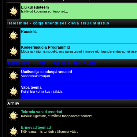
Elu kui süsteem
Isiklikud kogemused, teooriad...
Helesinine - kõige ühenduses oleva sisu ühtlustub
Kooskõla
Kodeeringud & Programmid
Mõtte ja käitumismudelid, mis purustavad inimese elu, taandarendavad, ei lase j
Tumesinine - seaduste tundmine teeb vabaks
Uudised ja seaduspärasused
Vabadus&infoväljad
Vaba teema
Kui ei leia kohta kus rääkida.
Arhiiv
Tokroda vanad teooriad
Kasulik lugemine, et mõista tänapäevast teooriat
Erinevad teemad
Kõik vana, mis tundub säilitamist väärt