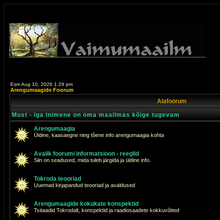
Esm Aug 10, 2026 1:29 pm
Arengumaagide Foorum
Alafoorum
Must - iga inimene on oma maailmas kõige tugevam
Arengumaagia
Üldine, kaasaegne ning tõene info arengumaagia kohta
Avalik foorumi informatsioon - reeglid
Siin on seadused, mida tuleb järgida ja üldine info.
Tokroda teooriad
Uuemad kirjapandud teooriad ja avaldused
Arengumaagide kokukate konspektid
Tsitaadid Tokrodalt, konspektid ja raadiosaadete kokkuvõtted