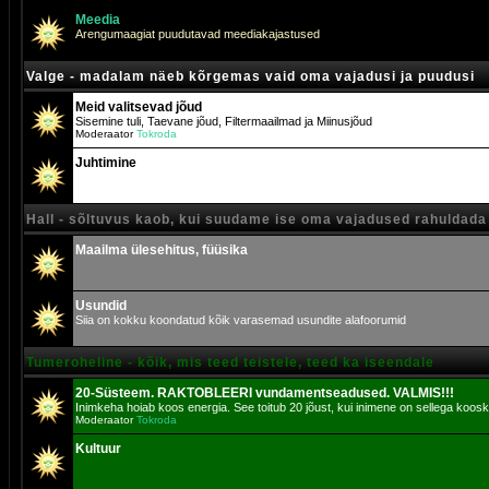
Meedia
Arengumaagiat puudutavad meediakajastused
Valge - madalam näeb kõrgemas vaid oma vajadusi ja puudusi
Meid valitsevad jõud
Sisemine tuli, Taevane jõud, Filtermaailmad ja Miinusjõud
Moderaator
Tokroda
Juhtimine
Hall - sõltuvus kaob, kui suudame ise oma vajadused rahuldada
Maailma ülesehitus, füüsika
Usundid
Siia on kokku koondatud kõik varasemad usundite alafoorumid
Tumeroheline - kõik, mis teed teistele, teed ka iseendale
20-Süsteem. RAKTOBLEERI vundamentseadused. VALMIS!!!
Inimkeha hoiab koos energia. See toitub 20 jõust, kui inimene on sellega koosk
Moderaator
Tokroda
Kultuur