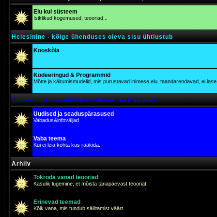
Elu kui süsteem
Isiklikud kogemused, teooriad...
Helesinine - kõige ühenduses oleva sisu ühtlustub
Kooskõla
Kodeeringud & Programmid
Mõtte ja käitumismudelid, mis purustavad inimese elu, taandarendavad, ei lase j
Tumesinine - seaduste tundmine teeb vabaks
Uudised ja seaduspärasused
Vabadus&infoväljad
Vaba teema
Kui ei leia kohta kus rääkida.
Arhiiv
Tokroda vanad teooriad
Kasulik lugemine, et mõista tänapäevast teooriat
Erinevad teemad
Kõik vana, mis tundub säilitamist väärt