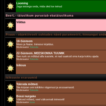
Looming
Jaga teistega seda, mida oled ise teinud
Bee¾ - täiuslikum purustab ebatäiuslikuma
Võitlus
Pruun - objektiivselt suhtudes näed parameetrit, hinnangut and
18-Süsteem
Mees ja Naine. Inimese kirjeldus.
Moderaator
Tokroda
22-Süsteem. MEESKONNA TUUMIK
See nurk on mõldud alfa isastele, et nad saaksid oma karja kokku ajada
Moderaator
Tokroda
Isiksus
Isiksuste eraruumid
Tokroda mõtted.
Siia kirjutan omi isiklikke nägemusi ja arusaamasid.
Moderaator
Tokroda
Bossi nurgake
Väiksed mõtted, veel väiksemalt inimeselt!
Moderaator
boss