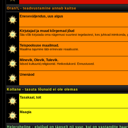
Oran¾ - teadvustamine annab kaitse
Eneseväljendus, uus algus
Kirjutajad ja muud kõrgemad jõud
Siia võib kirjutada oma nägemusi suurtest tegelastest, kes juhivad inimkonda, p
Teispoolsuse maailmad.
Maailma tajumine läbi erinevate reaalsuste.
Minevik, Olevik, Tulevik.
Iidsed kultuurid,religioonid. Hetkeolukord. Ennustused.
Unenäod
Kollane - tasuta lõunaid ei ole olemas
Tasakaal, toit
Maagia
Heleroheline - elujõud on täpselt nii suur, kui on vastandite haa