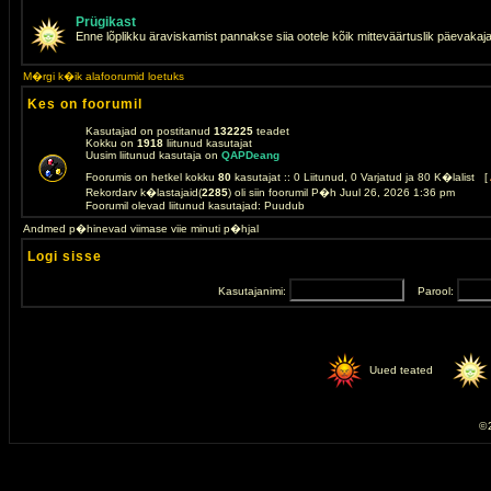
Prügikast
Enne lõplikku äraviskamist pannakse siia ootele kõik mitteväärtuslik päevakaj
M�rgi k�ik alafoorumid loetuks
Kes on foorumil
Kasutajad on postitanud
132225
teadet
Kokku on
1918
liitunud kasutajat
Uusim liitunud kasutaja on
QAPDeang
Foorumis on hetkel kokku
80
kasutajat :: 0 Liitunud, 0 Varjatud ja 80 K�lalist [
Rekordarv k�lastajaid(
2285
) oli siin foorumil P�h Juul 26, 2026 1:36 pm
Foorumil olevad liitunud kasutajad: Puudub
Andmed p�hinevad viimase viie minuti p�hjal
Logi sisse
Kasutajanimi:
Parool:
Uued teated
© 