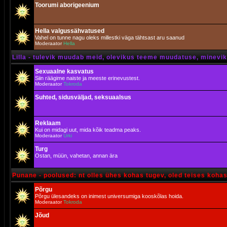
Toorumi aborigeenium
Hella valgussähvatused
Vahel on tunne nagu oleks millestki väga tähtsast aru saanud
Moderaator
Hella
Lilla - tulevik muudab meid, olevikus teeme muudatuse, minevik 
Sexuaalne kasvatus
Siin räägime naiste ja meeste erinevustest.
Moderaator
Tokroda
Suhted, sidusväljad, seksuaalsus
Reklaam
Kui on midagi uut, mida kõik teadma peaks.
Moderaator
Urki
Turg
Ostan, müün, vahetan, annan ära
Punane - poolused: nt olles ühes kohas tugev, oled teises koha
Põrgu
Põrgu ülesandeks on inimest universumiga kooskõlas hoida.
Moderaator
Tokroda
Jõud