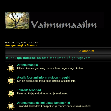
Esm Aug 10, 2026 11:43 am
Arengumaagide Foorum
Alafoorum
Must - iga inimene on oma maailmas kõige tugevam
Arengumaagia
Üldine, kaasaegne ning tõene info arengumaagia kohta
Avalik foorumi informatsioon - reeglid
Siin on seadused, mida tuleb järgida ja üldine info.
Tokroda teooriad
Uuemad kirjapandud teooriad ja avaldused
Arengumaagide kokukate konspektid
Tsitaadid Tokrodalt, konspektid ja raadiosaadete kokkuvõtted